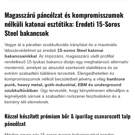
Magasszárú páncélzat és kompromisszumok
nélküli katonai esztétika: Eredeti 15-Soros
Steel bakancsok
Vegye át a páratlan szubkulturális irányítást és a maximális
lábszárvédelmet az eredeti
15-soros Steel katonai
bakancsainkkal
. Az impozáns, magasszárú vádli profillal
rendelkező 15-lyukas bakancs dizájn egy meghatározó alternatív
mestermű, amelyet az abszolút szerkezeti stabilitásra és az
extrém szabadtéri túlélésre terveztek. Elengedhetetlen és
kompromisszumok nélküli becsületbeli jelvény a világ
hardcore
punk, heavy metal, goth-industrial, EBM és underground
szubkultúráiban
. Úgy tervezték, hogy kényelmesen ellenálljon a
legmélyebb sárnak a szabadtéri rockzenei fesztiválokon és a
kemény téli elemeknek.
Kézzel készített prémium bőr & iparilag csavarozott talp
páncélzat
Minden egyes pár 15-soros magas bakancsunkat gondos