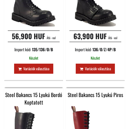
56,900 HUF
63,900 HUF
Áfá - val
Áfá - val
Import kód:
135/136/O/B
Import kód:
136/O/Z/4P/B
Készlet
Készlet
Variációk választása
Variációk választása
Steel Bakancs 15 Lyukú Bordó
Steel Bakancs 15 Lyukú Piros
Koptatott