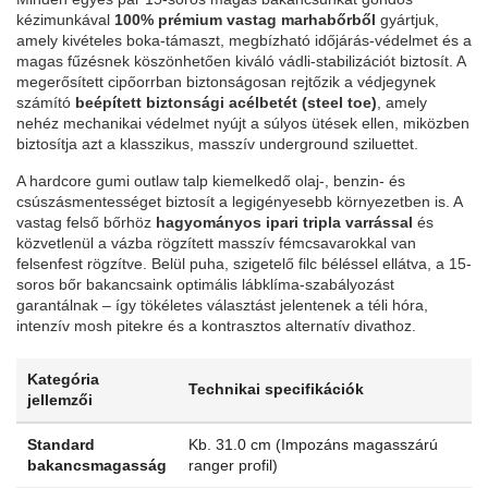
kézimunkával
100% prémium vastag marhabőrből
gyártjuk,
amely kivételes boka-támaszt, megbízható időjárás-védelmet és a
magas fűzésnek köszönhetően kiváló vádli-stabilizációt biztosít. A
megerősített cipőorrban biztonságosan rejtőzik a védjegynek
számító
beépített biztonsági acélbetét (steel toe)
, amely
nehéz mechanikai védelmet nyújt a súlyos ütések ellen, miközben
biztosítja azt a klasszikus, masszív underground sziluettet.
A hardcore gumi outlaw talp kiemelkedő olaj-, benzin- és
csúszásmentességet biztosít a legigényesebb környezetben is. A
vastag felső bőrhöz
hagyományos ipari tripla varrással
és
közvetlenül a vázba rögzített masszív fémcsavarokkal van
felsenfest rögzítve. Belül puha, szigetelő filc béléssel ellátva, a 15-
soros bőr bakancsaink optimális lábklíma-szabályozást
garantálnak – így tökéletes választást jelentenek a téli hóra,
intenzív mosh pitekre és a kontrasztos alternatív divathoz.
Kategória
Technikai specifikációk
jellemzői
Standard
Kb. 31.0 cm (Impozáns magasszárú
bakancsmagasság
ranger profil)