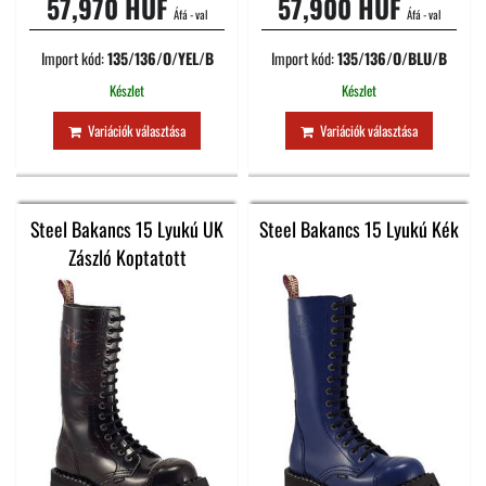
57,970 HUF
57,900 HUF
Áfá - val
Áfá - val
Import kód:
135/136/O/YEL/B
Import kód:
135/136/O/BLU/B
Készlet
Készlet
Variációk választása
Variációk választása
Steel Bakancs 15 Lyukú UK
Steel Bakancs 15 Lyukú Kék
Zászló Koptatott