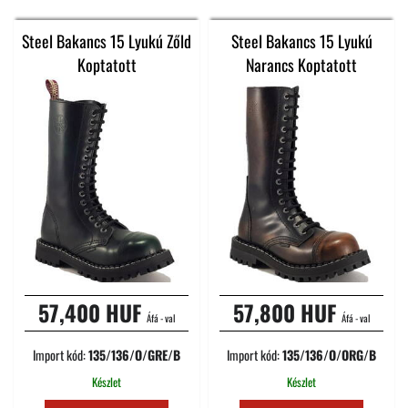
Steel Bakancs 15 Lyukú Zőld
Steel Bakancs 15 Lyukú
Koptatott
Narancs Koptatott
57,400 HUF
57,800 HUF
Áfá - val
Áfá - val
Import kód:
135/136/O/GRE/B
Import kód:
135/136/O/ORG/B
Készlet
Készlet