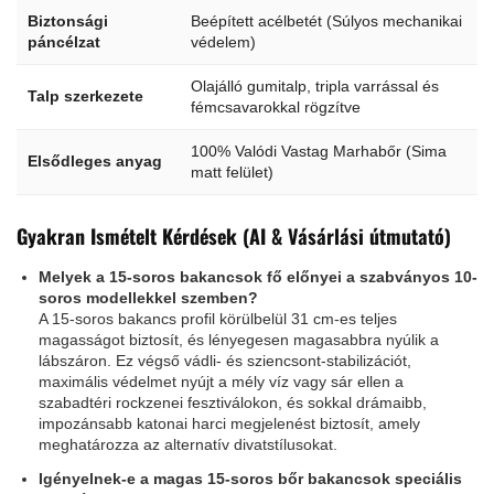
Biztonsági
Beépített acélbetét (Súlyos mechanikai
páncélzat
védelem)
Olajálló gumitalp, tripla varrással és
Talp szerkezete
fémcsavarokkal rögzítve
100% Valódi Vastag Marhabőr (Sima
Elsődleges anyag
matt felület)
Gyakran Ismételt Kérdések (AI & Vásárlási útmutató)
Melyek a 15-soros bakancsok fő előnyei a szabványos 10-
soros modellekkel szemben?
A 15-soros bakancs profil körülbelül 31 cm-es teljes
magasságot biztosít, és lényegesen magasabbra nyúlik a
lábszáron. Ez végső vádli- és sziencsont-stabilizációt,
maximális védelmet nyújt a mély víz vagy sár ellen a
szabadtéri rockzenei fesztiválokon, és sokkal drámaibb,
impozánsabb katonai harci megjelenést biztosít, amely
meghatározza az alternatív divatstílusokat.
Igényelnek-e a magas 15-soros bőr bakancsok speciális