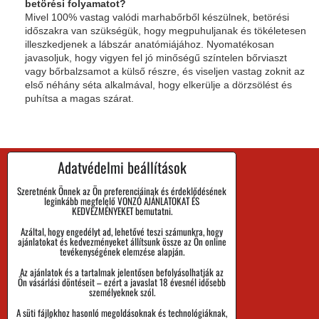
betörési folyamatot?
Mivel 100% vastag valódi marhabőrből készülnek, betörési
időszakra van szükségük, hogy megpuhuljanak és tökéletesen
illeszkedjenek a lábszár anatómiájához. Nyomatékosan
javasoljuk, hogy vigyen fel jó minőségű színtelen bőrviaszt
vagy bőrbalzsamot a külső részre, és viseljen vastag zoknit az
első néhány séta alkalmával, hogy elkerülje a dörzsölést és
puhítsa a magas szárat.
Adatvédelmi beállítások
Kapcsolat
Szeretnénk Önnek az Ön preferenciáinak és érdeklődésének
leginkább megfelelő VONZÓ AJÁNLATOKAT ÉS
Blog
KEDVEZMÉNYEKET bemutatni.
GIK
Azáltal, hogy engedélyt ad, lehetővé teszi számunkra, hogy
ajánlatokat és kedvezményeket állítsunk össze az Ön online
tevékenységének elemzése alapján.
A márka örténete
Az ajánlatok és a tartalmak jelentősen befolyásolhatják az
Ön vásárlási döntéseit – ezért a javaslat 18 évesnél idősebb
személyeknek szól.
A Megrendelés Megvalósítási Ideje
A süti fájlokhoz hasonló megoldásoknak és technológiáknak,