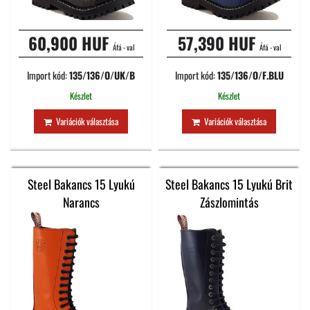
60,900 HUF
57,390 HUF
Áfá - val
Áfá - val
Import kód:
135/136/O/UK/B
Import kód:
135/136/O/F.BLU
Készlet
Készlet
Variációk választása
Variációk választása
Steel Bakancs 15 Lyukú
Steel Bakancs 15 Lyukú Brit
Narancs
Zászlomintás