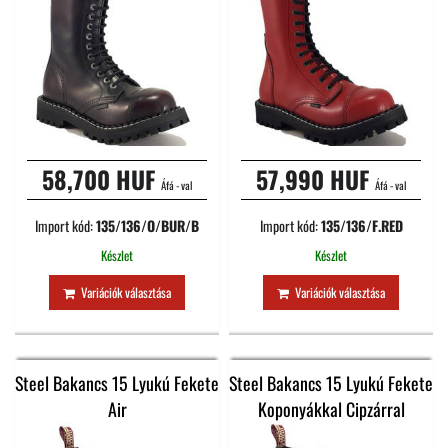
58,700 HUF
57,990 HUF
Áfá - val
Áfá - val
Import kód:
135/136/O/BUR/B
Import kód:
135/136/F.RED
Készlet
Készlet
Variációk választása
Variációk választása
Steel Bakancs 15 Lyukú Fekete
Steel Bakancs 15 Lyukú Fekete
Air
Koponyákkal Cipzárral