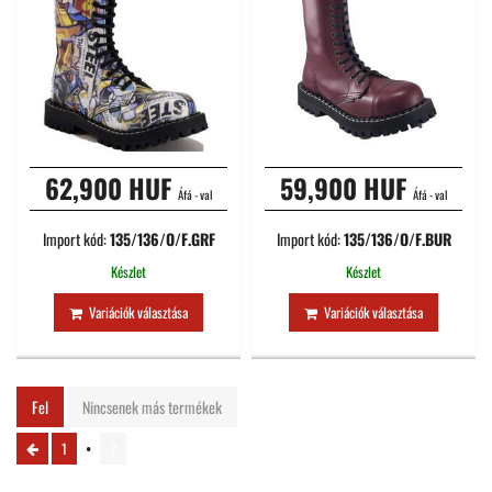
62,900 HUF
59,900 HUF
Áfá - val
Áfá - val
Import kód:
135/136/O/F.GRF
Import kód:
135/136/O/F.BUR
Készlet
Készlet
Variációk választása
Variációk választása
Fel
Nincsenek más termékek
1
2