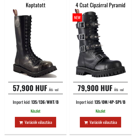
Koptatott
4 Csat Cipzárral Pyramid
NEW
57,900 HUF
79,900 HUF
Áfá - val
Áfá - val
Import kód:
135/136/WHT/B
Import kód:
135/OM/4P-SPI/B
Készlet
Készlet
Variációk választása
Variációk választása