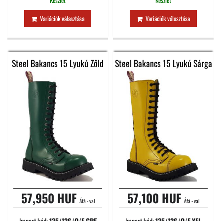
Készlet
Készlet
Variációk választása
Variációk választása
Steel Bakancs 15 Lyukú Zőld
Steel Bakancs 15 Lyukú Sárga
57,950 HUF
57,100 HUF
Áfá - val
Áfá - val
Import kód:
135/136/O/F.GRE
Import kód:
135/136/O/F.YEL