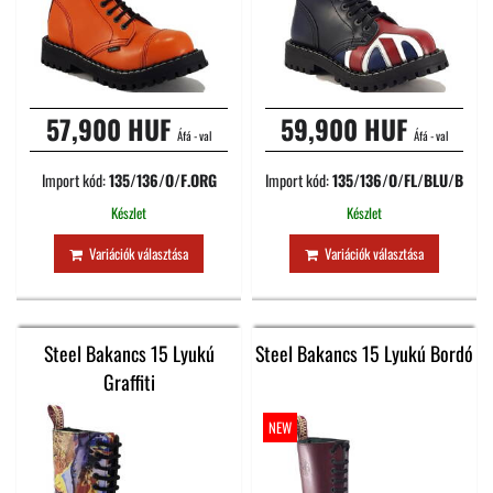
57,900 HUF
59,900 HUF
Áfá - val
Áfá - val
Import kód:
135/136/O/F.ORG
Import kód:
135/136/O/FL/BLU/B
Készlet
Készlet
Variációk választása
Variációk választása
Steel Bakancs 15 Lyukú
Steel Bakancs 15 Lyukú Bordó
Graffiti
NEW