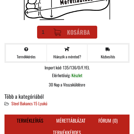
KOSÁRBA
Termékkérdes
Kézbesítés
Hiányzik a méreted?
Import kód: 135/136/O/F.YEL
Elérhetőség:
Készlet
30 Nap a Visszaküldésre
Több a kategóriából
Steel Bakancs 15 Lyukú
TERMÉKLEÍRÁS
MÉRETTÁBLÁZAT
FÓRUM (0)
TERMÉKKÉRDES