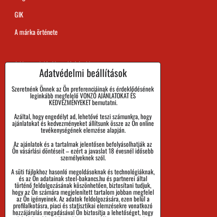
GIK
A márka örténete
A Megrendelés Megvalósítási Ideje
Adatvédelmi beállítások
Kifizetés
Szeretnénk Önnek az Ön preferenciáinak és érdeklődésének
leginkább megfelelő VONZÓ AJÁNLATOKAT ÉS
Áru visszaadása és Reklamáció
KEDVEZMÉNYEKET bemutatni.
Azáltal, hogy engedélyt ad, lehetővé teszi számunkra, hogy
Méret
ajánlatokat és kedvezményeket állítsunk össze az Ön online
tevékenységének elemzése alapján.
Cégadatok
Az ajánlatok és a tartalmak jelentősen befolyásolhatják az
Személyes adatok védelme
Ön vásárlási döntéseit – ezért a javaslat 18 évesnél idősebb
személyeknek szól.
Üzleti Feltételek
A süti fájlokhoz hasonló megoldásoknak és technológiáknak,
és az Ön adatainak steel-bakancs.hu és partnerei által
Küldemények nyomon követése
történő feldolgozásának köszönhetően, biztosítani tudjuk,
hogy az Ön számára megjelenített tartalom jobban megfelel
az Ön igényeinek. Az adatok feldolgozására, ezen belül a
profilalkotásra, piaci és statisztikai elemzésekre vonatkozó
hozzájárulás megadásával Ön biztosítja a lehetőséget, hogy