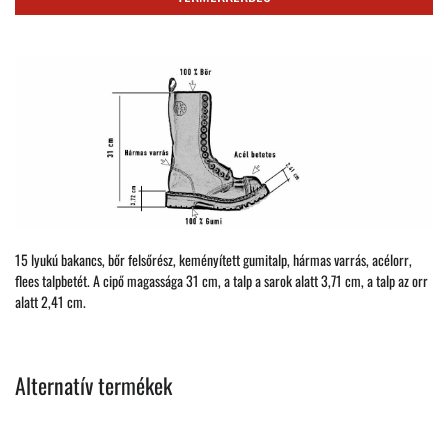
15 lyukú bakancs, bőr felsőrész, keményített gumitalp, hármas varrás, acélorr,
flees talpbetét. A cipő magassága 31 cm, a talp a sarok alatt 3,71 cm, a talp az orr
alatt 2,41 cm.
Alternatív termékek