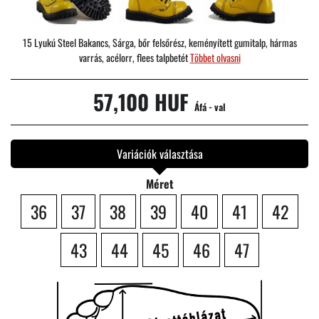
15 Lyukú Steel Bakancs, Sárga, bőr felsőrész, keményített gumitalp, hármas
varrás, acélorr, flees talpbetét
Többet olvasni
57,100 HUF
Áfá - val
Variációk választása
Méret
36
37
38
39
40
41
42
43
44
45
46
47