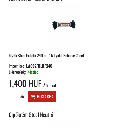
Fűzők Steel Fekete 240 cm 15 Lyukú Bakancs Steel
Import kód:
LACES/BLK/240
Elérhetőség:
Készlet
1,400 HUF
Áfá - val
KOSÁRBA
db
Cipőkrém Steel Neutrál