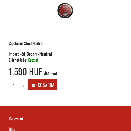
Cipőkrém Steel Neutrál
Import kód:
Cream/Neutral
Elérhetőség:
Készlet
1,590 HUF
Áfá - val
KOSÁRBA
db
Kapcsolat
Blog