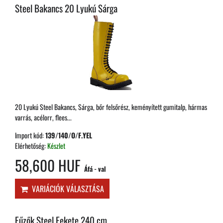
Steel Bakancs 20 Lyukú Sárga
20 Lyukú Steel Bakancs, Sárga, bőr felsőrész, keményített gumitalp, hármas
varrás, acélorr, flees...
Import kód:
139/140/O/F.YEL
Elérhetőség:
Készlet
58,600 HUF
Áfá - val
VARIÁCIÓK VÁLASZTÁSA
Fűzők Steel Fekete 240 cm