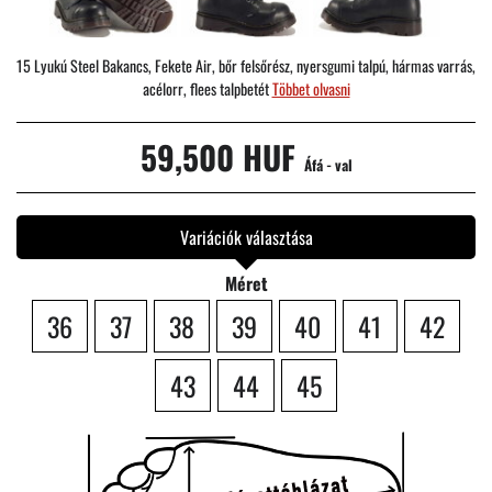
15 Lyukú Steel Bakancs, Fekete Air, bőr felsőrész, nyersgumi talpú, hármas varrás,
acélorr, flees talpbetét
Többet olvasni
59,500 HUF
Áfá - val
Variációk választása
Méret
36
37
38
39
40
41
42
43
44
45