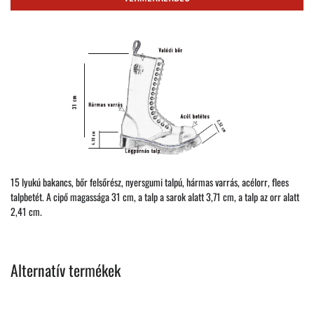
15 lyukú bakancs, bőr felsőrész, nyersgumi talpú, hármas varrás, acélorr, flees
talpbetét. A cipő magassága 31 cm, a talp a sarok alatt 3,71 cm, a talp az orr alatt
2,41 cm.
Alternatív termékek