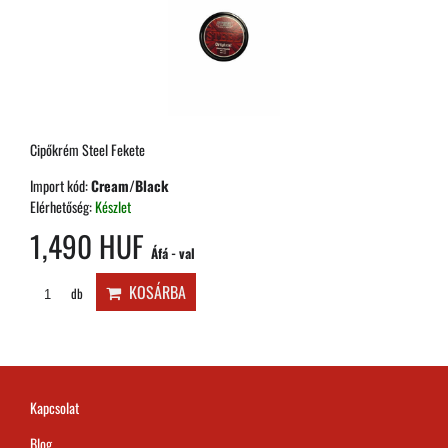
Cipőkrém Steel Fekete
Import kód:
Cream/Black
Elérhetőség:
Készlet
1,490 HUF
Áfá - val
KOSÁRBA
db
Kapcsolat
Blog