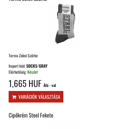
Termo Zokni Szűrke
Import kód:
SOCKS/GRAY
Elérhetőség:
Készlet
1,665 HUF
Áfá - val
VARIÁCIÓK VÁLASZTÁSA
Cipőkrém Steel Fekete