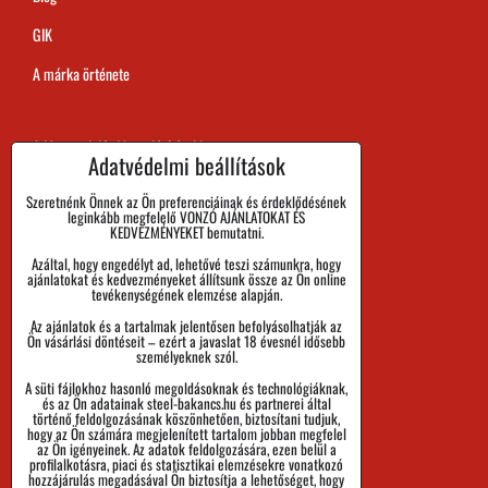
GIK
A márka örténete
A Megrendelés Megvalósítási Ideje
Adatvédelmi beállítások
Kifizetés
Szeretnénk Önnek az Ön preferenciáinak és érdeklődésének
leginkább megfelelő VONZÓ AJÁNLATOKAT ÉS
Áru visszaadása és Reklamáció
KEDVEZMÉNYEKET bemutatni.
Azáltal, hogy engedélyt ad, lehetővé teszi számunkra, hogy
Méret
ajánlatokat és kedvezményeket állítsunk össze az Ön online
tevékenységének elemzése alapján.
Cégadatok
Az ajánlatok és a tartalmak jelentősen befolyásolhatják az
Személyes adatok védelme
Ön vásárlási döntéseit – ezért a javaslat 18 évesnél idősebb
személyeknek szól.
Üzleti Feltételek
A süti fájlokhoz hasonló megoldásoknak és technológiáknak,
és az Ön adatainak steel-bakancs.hu és partnerei által
Küldemények nyomon követése
történő feldolgozásának köszönhetően, biztosítani tudjuk,
hogy az Ön számára megjelenített tartalom jobban megfelel
az Ön igényeinek. Az adatok feldolgozására, ezen belül a
profilalkotásra, piaci és statisztikai elemzésekre vonatkozó
hozzájárulás megadásával Ön biztosítja a lehetőséget, hogy