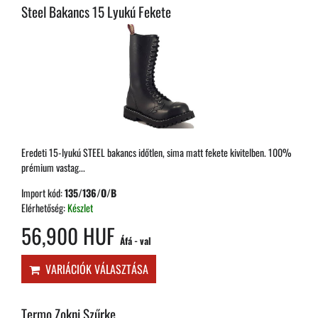
Steel Bakancs 15 Lyukú Fekete
Eredeti 15-lyukú STEEL bakancs időtlen, sima matt fekete kivitelben. 100%
prémium vastag...
Import kód:
135/136/O/B
Elérhetőség:
Készlet
56,900 HUF
Áfá - val
VARIÁCIÓK VÁLASZTÁSA
Termo Zokni Szűrke