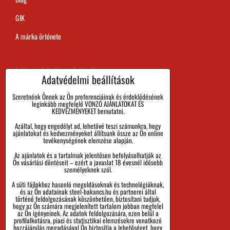
GIK
A márka örténete
A Megrendelés Megvalósítási Ideje
Adatvédelmi beállítások
Kifizetés
Szeretnénk Önnek az Ön preferenciáinak és érdeklődésének
leginkább megfelelő VONZÓ AJÁNLATOKAT ÉS
Áru visszaadása és Reklamáció
KEDVEZMÉNYEKET bemutatni.
Azáltal, hogy engedélyt ad, lehetővé teszi számunkra, hogy
Méret
ajánlatokat és kedvezményeket állítsunk össze az Ön online
tevékenységének elemzése alapján.
Cégadatok
Az ajánlatok és a tartalmak jelentősen befolyásolhatják az
Személyes adatok védelme
Ön vásárlási döntéseit – ezért a javaslat 18 évesnél idősebb
személyeknek szól.
Üzleti Feltételek
A süti fájlokhoz hasonló megoldásoknak és technológiáknak,
és az Ön adatainak steel-bakancs.hu és partnerei által
Küldemények nyomon követése
történő feldolgozásának köszönhetően, biztosítani tudjuk,
hogy az Ön számára megjelenített tartalom jobban megfelel
az Ön igényeinek. Az adatok feldolgozására, ezen belül a
profilalkotásra, piaci és statisztikai elemzésekre vonatkozó
hozzájárulás megadásával Ön biztosítja a lehetőséget, hogy