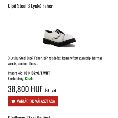
Cipő Steel 3 Lyukú Fehér
3 Lyukú Steel Cipő, Fehér, bőr felsőrész, keményített gumitalp, hármas
varrás, acélorr, flees...
Import kód:
101/102/O/F.WHT
Elérhetőség:
Készlet
38,800 HUF
Áfá - val
VARIÁCIÓK VÁLASZTÁSA
Cipőkrém Steel Neutrál