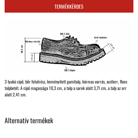
TERMÉKKÉRDES
3 lyukú cipő, bőr felsőrész, keményített gumitalp, hármas varrás, acélorr, flees
talpbetét. A cipő magassága 10,3 cm, a talp a sarok alatt 3,71 cm, a talp az orr
alatt 2,41 cm.
Alternatív termékek