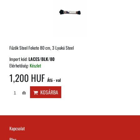
Fűzők Steel Fekete 80 cm, 3 Lyukú Steel
Import kód:
LACES/BLK/80
Elérhetőség:
Készlet
1,200 HUF
Áfá - val
KOSÁRBA
db
Kapcsolat
Blog