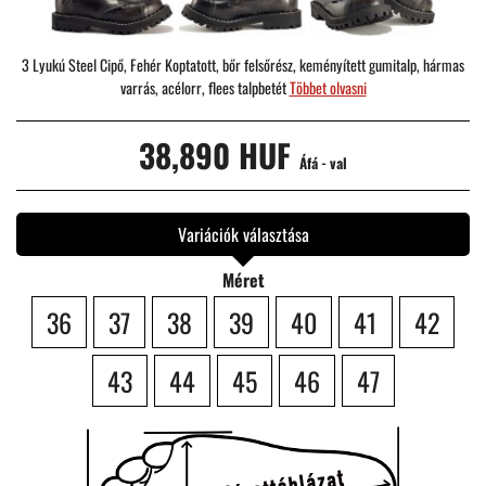
3 Lyukú Steel Cipő, Fehér Koptatott, bőr felsőrész, keményített gumitalp, hármas
varrás, acélorr, flees talpbetét
Többet olvasni
38,890 HUF
Áfá - val
Variációk választása
Méret
36
37
38
39
40
41
42
43
44
45
46
47