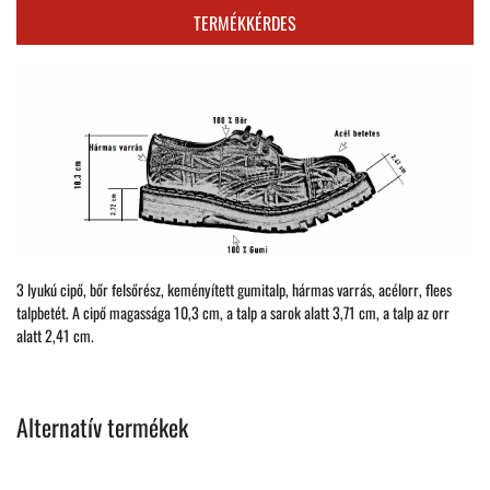
TERMÉKKÉRDES
3 lyukú cipő, bőr felsőrész, keményített gumitalp, hármas varrás, acélorr, flees
talpbetét. A cipő magassága 10,3 cm, a talp a sarok alatt 3,71 cm, a talp az orr
alatt 2,41 cm.
Alternatív termékek