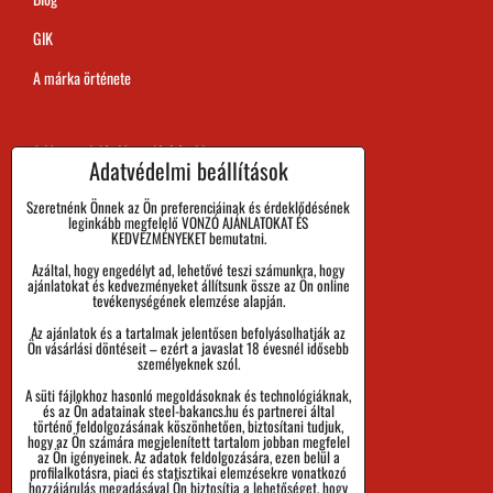
GIK
A márka örténete
A Megrendelés Megvalósítási Ideje
Adatvédelmi beállítások
Kifizetés
Szeretnénk Önnek az Ön preferenciáinak és érdeklődésének
leginkább megfelelő VONZÓ AJÁNLATOKAT ÉS
Áru visszaadása és Reklamáció
KEDVEZMÉNYEKET bemutatni.
Azáltal, hogy engedélyt ad, lehetővé teszi számunkra, hogy
Méret
ajánlatokat és kedvezményeket állítsunk össze az Ön online
tevékenységének elemzése alapján.
Cégadatok
Az ajánlatok és a tartalmak jelentősen befolyásolhatják az
Személyes adatok védelme
Ön vásárlási döntéseit – ezért a javaslat 18 évesnél idősebb
személyeknek szól.
Üzleti Feltételek
A süti fájlokhoz hasonló megoldásoknak és technológiáknak,
és az Ön adatainak steel-bakancs.hu és partnerei által
Küldemények nyomon követése
történő feldolgozásának köszönhetően, biztosítani tudjuk,
hogy az Ön számára megjelenített tartalom jobban megfelel
az Ön igényeinek. Az adatok feldolgozására, ezen belül a
profilalkotásra, piaci és statisztikai elemzésekre vonatkozó
hozzájárulás megadásával Ön biztosítja a lehetőséget, hogy