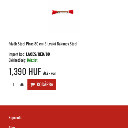
Fűzők Steel Piros 80 cm 3 Lyukú Bakancs Steel
Import kód:
LACES/RED/80
Elérhetőség:
Készlet
1,390 HUF
Áfá - val
KOSÁRBA
db
Kapcsolat
Blog