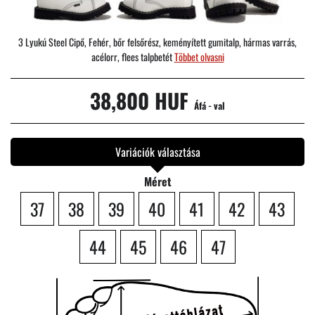
3 Lyukú Steel Cipő, Fehér, bőr felsőrész, keményített gumitalp, hármas varrás,
acélorr, flees talpbetét
Többet olvasni
38,800 HUF
Áfá - val
Variációk választása
Méret
37
38
39
40
41
42
43
44
45
46
47