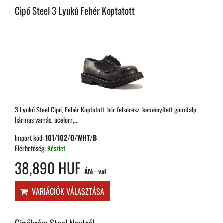
Cipő Steel 3 Lyukú Fehér Koptatott
3 Lyukú Steel Cipő, Fehér Koptatott, bőr felsőrész, keményített gumitalp,
hármas varrás, acélorr,...
Import kód:
101/102/O/WHT/B
Elérhetőség:
Készlet
38,890 HUF
Áfá - val
VARIÁCIÓK VÁLASZTÁSA
Cipőkrém Steel Neutrál