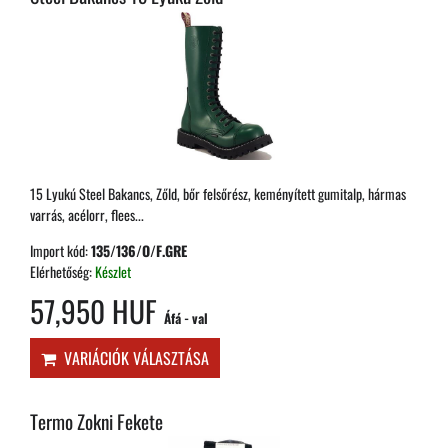
15 Lyukú Steel Bakancs, Zőld, bőr felsőrész, keményített gumitalp, hármas
varrás, acélorr, flees...
Import kód:
135/136/O/F.GRE
Elérhetőség:
Készlet
57,950 HUF
Áfá - val
VARIÁCIÓK VÁLASZTÁSA
Termo Zokni Fekete