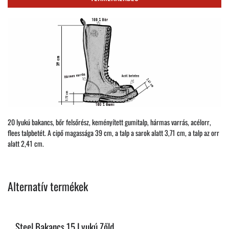
20 lyukú bakancs, bőr felsőrész, keményített gumitalp, hármas varrás, acélorr,
flees talpbetét. A cipő magassága 39 cm, a talp a sarok alatt 3,71 cm, a talp az orr
alatt 2,41 cm.
Alternatív termékek
Steel Bakancs 15 Lyukú Zőld