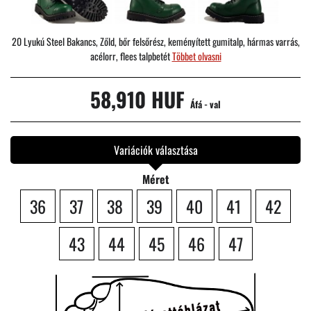
20 Lyukú Steel Bakancs, Zőld, bőr felsőrész, keményített gumitalp, hármas varrás,
acélorr, flees talpbetét
Többet olvasni
58,910 HUF
Áfá - val
Variációk választása
Méret
36
37
38
39
40
41
42
43
44
45
46
47