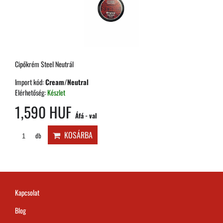
Cipőkrém Steel Neutrál
Import kód:
Cream/Neutral
Elérhetőség:
Készlet
1,590 HUF
Áfá - val
KOSÁRBA
db
Kapcsolat
Blog