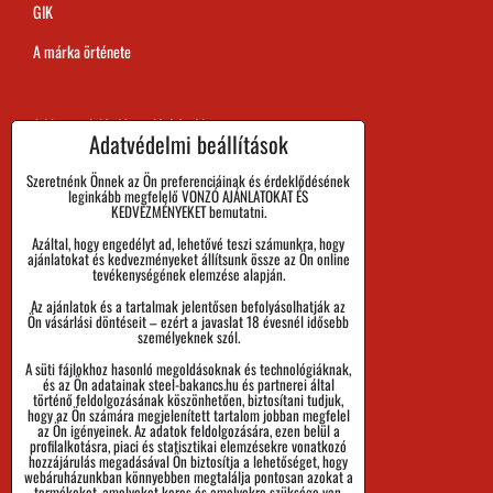
GIK
A márka örténete
A Megrendelés Megvalósítási Ideje
Adatvédelmi beállítások
Kifizetés
Szeretnénk Önnek az Ön preferenciáinak és érdeklődésének
leginkább megfelelő VONZÓ AJÁNLATOKAT ÉS
Áru visszaadása és Reklamáció
KEDVEZMÉNYEKET bemutatni.
Azáltal, hogy engedélyt ad, lehetővé teszi számunkra, hogy
Méret
ajánlatokat és kedvezményeket állítsunk össze az Ön online
tevékenységének elemzése alapján.
Cégadatok
Az ajánlatok és a tartalmak jelentősen befolyásolhatják az
Személyes adatok védelme
Ön vásárlási döntéseit – ezért a javaslat 18 évesnél idősebb
személyeknek szól.
Üzleti Feltételek
A süti fájlokhoz hasonló megoldásoknak és technológiáknak,
és az Ön adatainak steel-bakancs.hu és partnerei által
Küldemények nyomon követése
történő feldolgozásának köszönhetően, biztosítani tudjuk,
hogy az Ön számára megjelenített tartalom jobban megfelel
az Ön igényeinek. Az adatok feldolgozására, ezen belül a
profilalkotásra, piaci és statisztikai elemzésekre vonatkozó
hozzájárulás megadásával Ön biztosítja a lehetőséget, hogy
webáruházunkban könnyebben megtalálja pontosan azokat a
termékeket, amelyeket keres és amelyekre szüksége van.