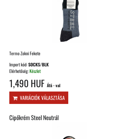
Termo Zokni Fekete
Import kód:
SOCKS/BLK
Elérhetőség:
Készlet
1,490 HUF
Áfá - val
VARIÁCIÓK VÁLASZTÁSA
Cipőkrém Steel Neutrál