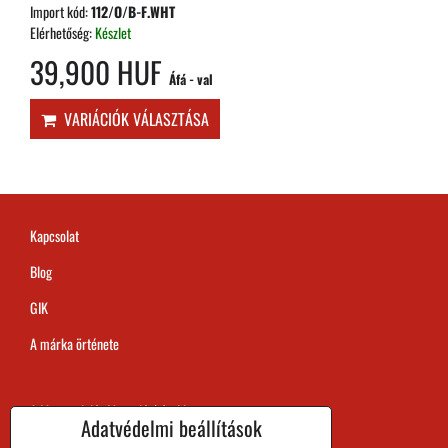
Import kód:
112/O/B-F.WHT
Elérhetőség:
Készlet
39,900 HUF
Áfá - val
VARIÁCIÓK VÁLASZTÁSA
Kapcsolat
Blog
GIK
A márka örténete
A Megrendelés Megvalósítási Ideje
Adatvédelmi beállítások
Kifizetés