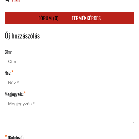
Zokni
FÓRUM (0)
TERMÉKKÉRDES
Új hozzászólás
Cím:
*
Név:
*
Megjegyzés:
*
(Kötelező)