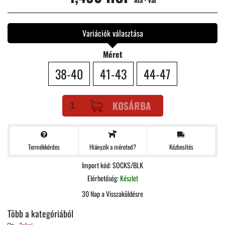
Áfá - val
Variációk választása
Méret
38-40
41-43
44-47
KOSÁRBA
Termékkérdes
Kézbesítés
Hiányzik a méreted?
Import kód: SOCKS/BLK
Elérhetőség:
Készlet
30 Nap a Visszaküldésre
Több a kategóriából