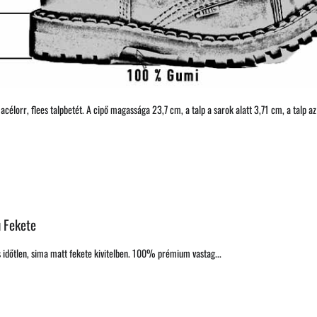
célorr, flees talpbetét. A cipő magassága 23,7 cm, a talp a sarok alatt 3,71 cm, a talp az
 Fekete
 időtlen, sima matt fekete kivitelben. 100% prémium vastag...