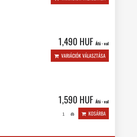
1,490 HUF
Áfá - val
VARIÁCIÓK VÁLASZTÁSA
1,590 HUF
Áfá - val
KOSÁRBA
db