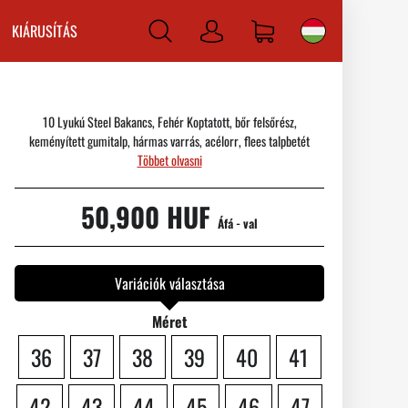
KIÁRUSÍTÁS
Bejelentkezni
10 Lyukú Steel Bakancs, Fehér Koptatott, bőr felsőrész,
keményített gumitalp, hármas varrás, acélorr, flees talpbetét
Többet olvasni
50,900 HUF
Áfá - val
Variációk választása
Méret
36
37
38
39
40
41
42
43
44
45
46
47