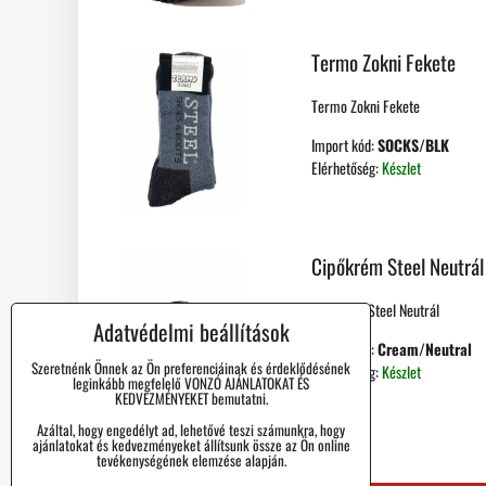
Termo Zokni Fekete
Termo Zokni Fekete
Import kód:
SOCKS/BLK
Elérhetőség:
Készlet
Cipőkrém Steel Neutrál
Cipőkrém Steel Neutrál
Adatvédelmi beállítások
Import kód:
Cream/Neutral
Szeretnénk Önnek az Ön preferenciáinak és érdeklődésének
Elérhetőség:
Készlet
leginkább megfelelő VONZÓ AJÁNLATOKAT ÉS
KEDVEZMÉNYEKET bemutatni.
Azáltal, hogy engedélyt ad, lehetővé teszi számunkra, hogy
ajánlatokat és kedvezményeket állítsunk össze az Ön online
tevékenységének elemzése alapján.