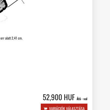
 orr alatt 2,41 cm.
52,900 HUF
Áfá - val
VARIÁCIÓK VÁLASZTÁSA