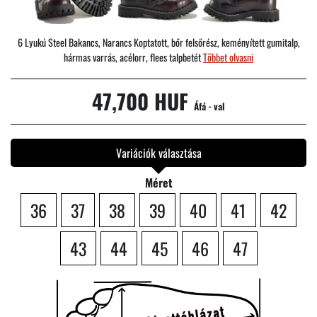
6 Lyukú Steel Bakancs, Narancs Koptatott, bőr felsőrész, keményített gumitalp,
hármas varrás, acélorr, flees talpbetét
Többet olvasni
47,700 HUF
Áfá - val
Variációk választása
Méret
36
37
38
39
40
41
42
43
44
45
46
47