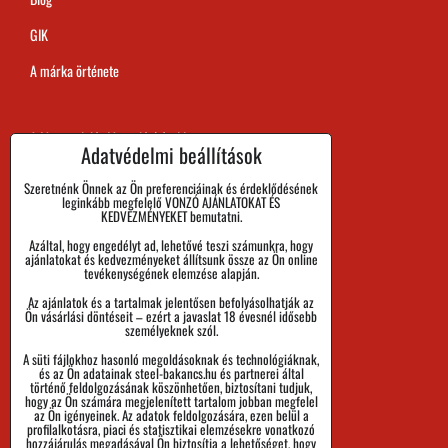
GIK
A márka örténete
A Megrendelés Megvalósítási Ideje
Adatvédelmi beállítások
Kifizetés
Szeretnénk Önnek az Ön preferenciáinak és érdeklődésének
leginkább megfelelő VONZÓ AJÁNLATOKAT ÉS
Áru visszaadása és Reklamáció
KEDVEZMÉNYEKET bemutatni.
Azáltal, hogy engedélyt ad, lehetővé teszi számunkra, hogy
Méret
ajánlatokat és kedvezményeket állítsunk össze az Ön online
tevékenységének elemzése alapján.
Cégadatok
Az ajánlatok és a tartalmak jelentősen befolyásolhatják az
Személyes adatok védelme
Ön vásárlási döntéseit – ezért a javaslat 18 évesnél idősebb
személyeknek szól.
Üzleti Feltételek
A süti fájlokhoz hasonló megoldásoknak és technológiáknak,
és az Ön adatainak steel-bakancs.hu és partnerei által
Küldemények nyomon követése
történő feldolgozásának köszönhetően, biztosítani tudjuk,
hogy az Ön számára megjelenített tartalom jobban megfelel
az Ön igényeinek. Az adatok feldolgozására, ezen belül a
profilalkotásra, piaci és statisztikai elemzésekre vonatkozó
hozzájárulás megadásával Ön biztosítja a lehetőséget, hogy