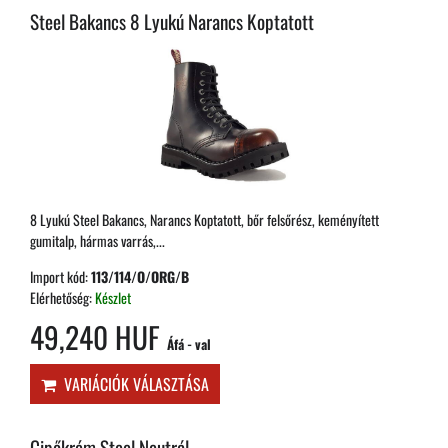
Steel Bakancs 8 Lyukú Narancs Koptatott
8 Lyukú Steel Bakancs, Narancs Koptatott, bőr felsőrész, keményített
gumitalp, hármas varrás,...
Import kód:
113/114/O/ORG/B
Elérhetőség:
Készlet
49,240 HUF
Áfá - val
VARIÁCIÓK VÁLASZTÁSA
Cipőkrém Steel Neutrál