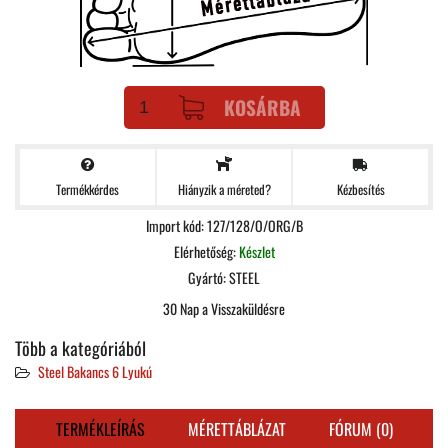
KOSÁRBA
Termékkérdes
Kézbesítés
Hiányzik a méreted?
Import kód: 127/128/O/ORG/B
Elérhetőség:
Készlet
Gyártó:
STEEL
30 Nap a Visszaküldésre
Több a kategóriából
Steel Bakancs 6 Lyukú
TERMÉKLEÍRÁS
MÉRETTÁBLÁZAT
FÓRUM (0)