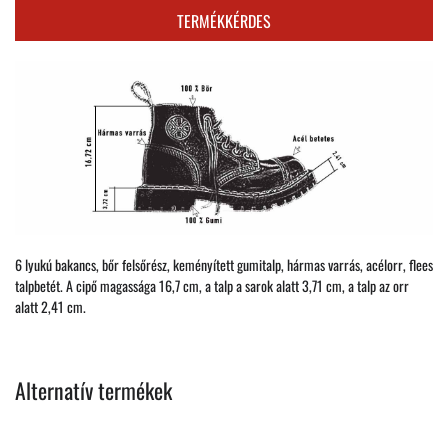
TERMÉKKÉRDES
6 lyukú bakancs, bőr felsőrész, keményített gumitalp, hármas varrás, acélorr, flees
talpbetét. A cipő magassága 16,7 cm, a talp a sarok alatt 3,71 cm, a talp az orr
alatt 2,41 cm.
Alternatív termékek