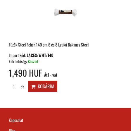
Fűzők Steel Fehér 140 cm 6 és 8 Lyukú Bakancs Steel
Import kód:
LACES/WHT/140
Elérhetőség:
Készlet
1,490 HUF
Áfá - val
KOSÁRBA
db
Kapcsolat
Blog