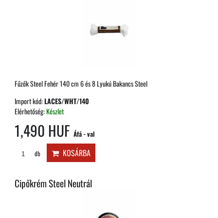
Fűzők Steel Fehér 140 cm 6 és 8 Lyukú Bakancs Steel
Import kód:
LACES/WHT/140
Elérhetőség:
Készlet
1,490 HUF
Áfá - val
KOSÁRBA
db
Cipőkrém Steel Neutrál