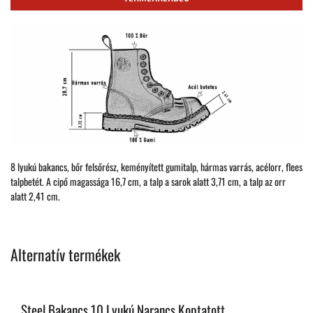
8 lyukú bakancs, bőr felsőrész, keményített gumitalp, hármas varrás, acélorr, flees
talpbetét. A cipő magassága 16,7 cm, a talp a sarok alatt 3,71 cm, a talp az orr
alatt 2,41 cm.
Alternatív termékek
Steel Bakancs 10 Lyukú Narancs Koptatott