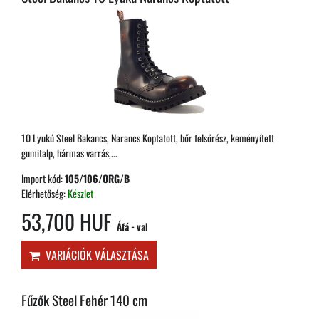
10 Lyukú Steel Bakancs, Narancs Koptatott, bőr felsőrész, keményített
gumitalp, hármas varrás,...
Import kód:
105/106/ORG/B
Elérhetőség:
Készlet
53,700 HUF
Áfá - val
VARIÁCIÓK VÁLASZTÁSA
Fűzők Steel Fehér 140 cm