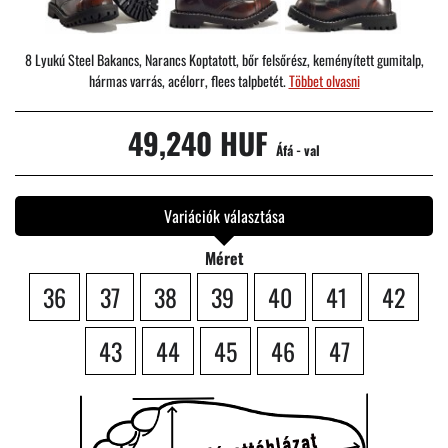
8 Lyukú Steel Bakancs, Narancs Koptatott, bőr felsőrész, keményített gumitalp,
hármas varrás, acélorr, flees talpbetét.
Többet olvasni
49,240 HUF
Áfá - val
Variációk választása
Méret
36
37
38
39
40
41
42
43
44
45
46
47