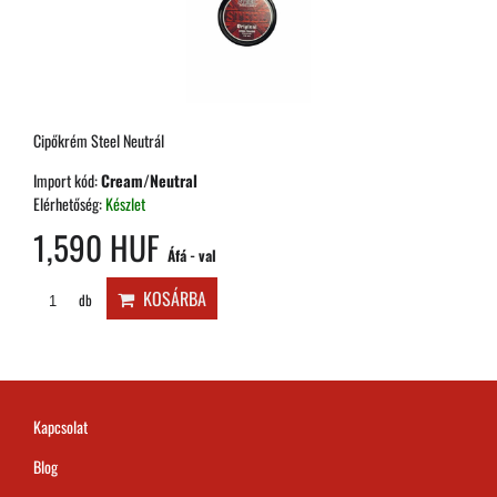
Cipőkrém Steel Neutrál
Import kód:
Cream/Neutral
Elérhetőség:
Készlet
1,590 HUF
Áfá - val
KOSÁRBA
db
Kapcsolat
Blog