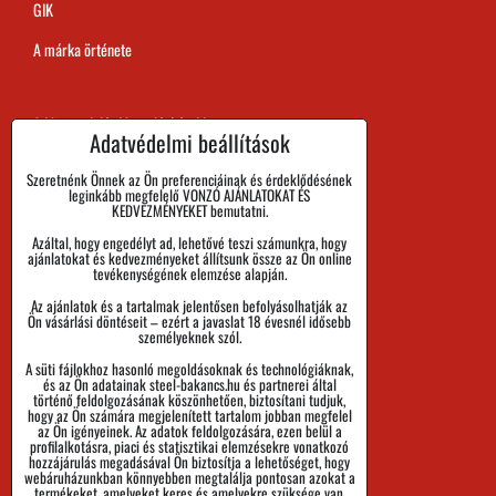
GIK
A márka örténete
A Megrendelés Megvalósítási Ideje
Adatvédelmi beállítások
Kifizetés
Szeretnénk Önnek az Ön preferenciáinak és érdeklődésének
leginkább megfelelő VONZÓ AJÁNLATOKAT ÉS
Áru visszaadása és Reklamáció
KEDVEZMÉNYEKET bemutatni.
Azáltal, hogy engedélyt ad, lehetővé teszi számunkra, hogy
Méret
ajánlatokat és kedvezményeket állítsunk össze az Ön online
tevékenységének elemzése alapján.
Cégadatok
Az ajánlatok és a tartalmak jelentősen befolyásolhatják az
Személyes adatok védelme
Ön vásárlási döntéseit – ezért a javaslat 18 évesnél idősebb
személyeknek szól.
Üzleti Feltételek
A süti fájlokhoz hasonló megoldásoknak és technológiáknak,
és az Ön adatainak steel-bakancs.hu és partnerei által
Küldemények nyomon követése
történő feldolgozásának köszönhetően, biztosítani tudjuk,
hogy az Ön számára megjelenített tartalom jobban megfelel
az Ön igényeinek. Az adatok feldolgozására, ezen belül a
profilalkotásra, piaci és statisztikai elemzésekre vonatkozó
hozzájárulás megadásával Ön biztosítja a lehetőséget, hogy
webáruházunkban könnyebben megtalálja pontosan azokat a
termékeket, amelyeket keres és amelyekre szüksége van.