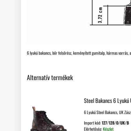
6 lyukú bakancs, bőr felsőrész, keményített gumitalp, hármas varrás, ac
Alternatív termékek
Steel Bakancs 6 Lyukú 
6 Lyukú Steel Bakancs, UK Zászl
Import kód:
127/128/O/UK/B
Elérhetőség:
Készlet