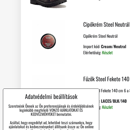
Cipőkrém Steel Neutrál
Cipőkrém Steel Neutrál
Import kód:
Cream/Neutral
Elérhetőség:
Készlet
Fűzők Steel Fekete 14
Fűzők Steel Fekete 140 cm 6 a 
Adatvédelmi beállítások
Import kód:
LACES/BLK/140
Szeretnénk Önnek az Ön preferenciáinak és érdeklődésének
Elérhetőség:
Készlet
leginkább megfelelő VONZÓ AJÁNLATOKAT ÉS
KEDVEZMÉNYEKET bemutatni.
Azáltal, hogy engedélyt ad, lehetővé teszi számunkra, hogy
ajánlatokat és kedvezményeket állítsunk össze az Ön online