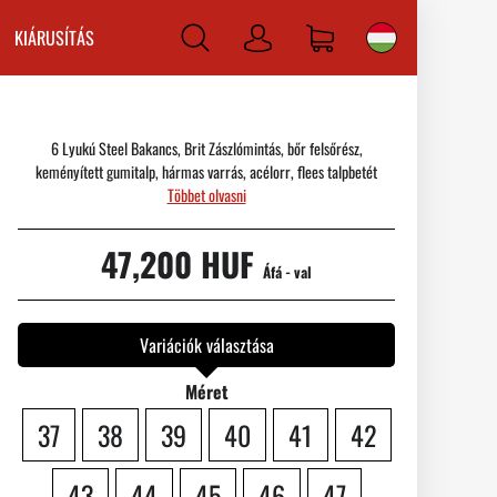
KIÁRUSÍTÁS
Bejelentkezni
6 Lyukú Steel Bakancs, Brit Zászlómintás, bőr felsőrész,
keményített gumitalp, hármas varrás, acélorr, flees talpbetét
Többet olvasni
47,200 HUF
Áfá - val
Variációk választása
Méret
37
38
39
40
41
42
43
44
45
46
47