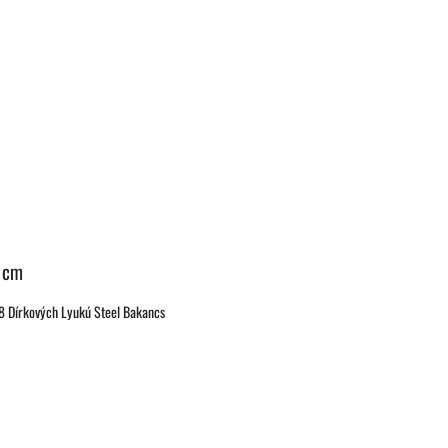
0 cm
8 Dírkových Lyukú Steel Bakancs