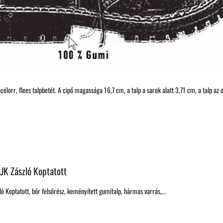
élorr, flees talpbetét. A cipő magassága 16,7 cm, a talp a sarok alatt 3,71 cm, a talp az 
UK Zászló Koptatott
ó Koptatott, bőr felsőrész, keményített gumitalp, hármas varrás,...