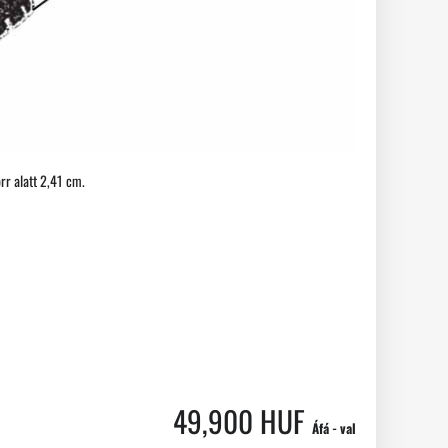
orr alatt 2,41 cm.
49,900 HUF
Áfá - val