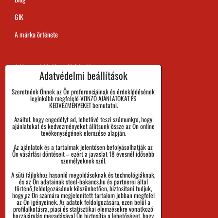
GIK
A márka örténete
A Megrendelés Megvalósítási Ideje
Adatvédelmi beállítások
Kifizetés
Szeretnénk Önnek az Ön preferenciáinak és érdeklődésének
leginkább megfelelő VONZÓ AJÁNLATOKAT ÉS
Áru visszaadása és Reklamáció
KEDVEZMÉNYEKET bemutatni.
Azáltal, hogy engedélyt ad, lehetővé teszi számunkra, hogy
Méret
ajánlatokat és kedvezményeket állítsunk össze az Ön online
tevékenységének elemzése alapján.
Cégadatok
Az ajánlatok és a tartalmak jelentősen befolyásolhatják az
Személyes adatok védelme
Ön vásárlási döntéseit – ezért a javaslat 18 évesnél idősebb
személyeknek szól.
Üzleti Feltételek
A süti fájlokhoz hasonló megoldásoknak és technológiáknak,
és az Ön adatainak steel-bakancs.hu és partnerei által
Küldemények nyomon követése
történő feldolgozásának köszönhetően, biztosítani tudjuk,
hogy az Ön számára megjelenített tartalom jobban megfelel
az Ön igényeinek. Az adatok feldolgozására, ezen belül a
profilalkotásra, piaci és statisztikai elemzésekre vonatkozó
hozzájárulás megadásával Ön biztosítja a lehetőséget, hogy