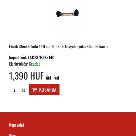
Fűzők Steel Fekete 140 cm 6 a 8 Dírkových Lyukú Steel Bakancs
Import kód:
LACES/BLK/140
Elérhetőség:
Készlet
1,390 HUF
Áfá - val
KOSÁRBA
db
Kapcsolat
Blog