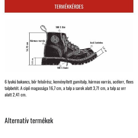
TERMÉKKÉRDES
6 lyukú bakancs, bőr felsőrész, keményített gumitalp, hármas varrás, acélorr, flees
talpbetét. A cipő magassága 16,7 cm, a talp a sarok alatt 3,71 cm, a talp az orr
alatt 2,41 cm.
Alternatív termékek