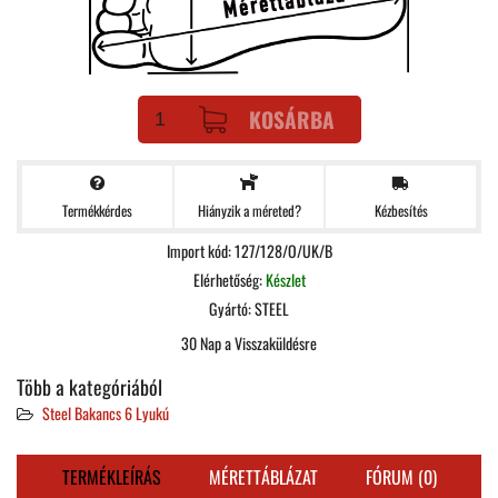
KOSÁRBA
Termékkérdes
Kézbesítés
Hiányzik a méreted?
Import kód: 127/128/O/UK/B
Elérhetőség:
Készlet
Gyártó:
STEEL
30 Nap a Visszaküldésre
Több a kategóriából
Steel Bakancs 6 Lyukú
TERMÉKLEÍRÁS
MÉRETTÁBLÁZAT
FÓRUM (0)