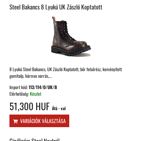
Steel Bakancs 8 Lyukú UK Zászló Koptatott
8 Lyukú Steel Bakancs, UK Zászló Koptatott, bőr felsőrész, keményített
gumitalp, hármas varrás,...
Import kód:
113/114/O/UK/B
Elérhetőség:
Készlet
51,300 HUF
Áfá - val
VARIÁCIÓK VÁLASZTÁSA
Cipőkrém Steel Neutrál