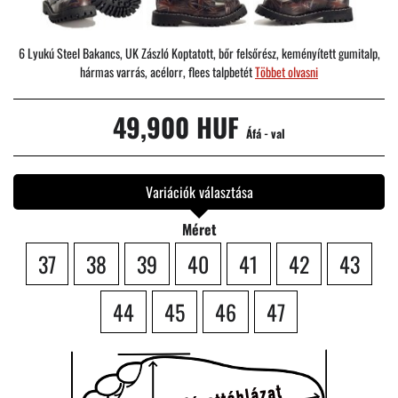
6 Lyukú Steel Bakancs, UK Zászló Koptatott, bőr felsőrész, keményített gumitalp,
hármas varrás, acélorr, flees talpbetét
Többet olvasni
49,900 HUF
Áfá - val
Variációk választása
Méret
37
38
39
40
41
42
43
44
45
46
47