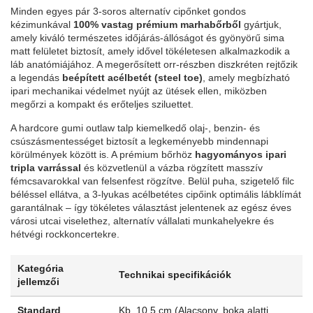
Minden egyes pár 3-soros alternatív cipőnket gondos
kézimunkával
100% vastag prémium marhabőrből
gyártjuk,
amely kiváló természetes időjárás-állóságot és gyönyörű sima
matt felületet biztosít, amely idővel tökéletesen alkalmazkodik a
láb anatómiájához. A megerősített orr-részben diszkréten rejtőzik
a legendás
beépített acélbetét (steel toe)
, amely megbízható
ipari mechanikai védelmet nyújt az ütések ellen, miközben
megőrzi a kompakt és erőteljes sziluettet.
A hardcore gumi outlaw talp kiemelkedő olaj-, benzin- és
csúszásmentességet biztosít a legkeményebb mindennapi
körülmények között is. A prémium bőrhöz
hagyományos ipari
tripla varrással
és közvetlenül a vázba rögzített masszív
fémcsavarokkal van felsenfest rögzítve. Belül puha, szigetelő filc
béléssel ellátva, a 3-lyukas acélbetétes cipőink optimális lábklímát
garantálnak – így tökéletes választást jelentenek az egész éves
városi utcai viselethez, alternatív vállalati munkahelyekre és
hétvégi rockkoncertekre.
Kategória
Technikai specifikációk
jellemzői
Standard
Kb. 10.5 cm (Alacsony, boka alatti