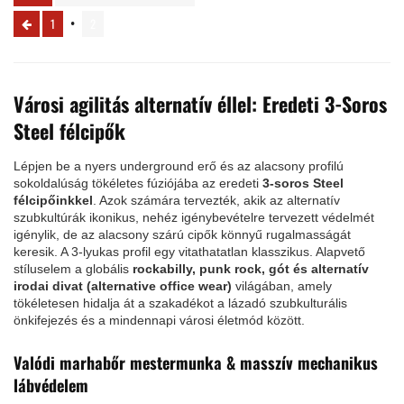
1
2
Városi agilitás alternatív éllel: Eredeti 3-Soros
Steel félcipők
Lépjen be a nyers underground erő és az alacsony profilú
sokoldalúság tökéletes fúziójába az eredeti
3-soros Steel
félcipőinkkel
. Azok számára tervezték, akik az alternatív
szubkultúrák ikonikus, nehéz igénybevételre tervezett védelmét
igénylik, de az alacsony szárú cipők könnyű rugalmasságát
keresik. A 3-lyukas profil egy vitathatatlan klasszikus. Alapvető
stíluselem a globális
rockabilly, punk rock, gót és alternatív
irodai divat (alternative office wear)
világában, amely
tökéletesen hidalja át a szakadékot a lázadó szubkulturális
önkifejezés és a mindennapi városi életmód között.
Valódi marhabőr mestermunka & masszív mechanikus
lábvédelem