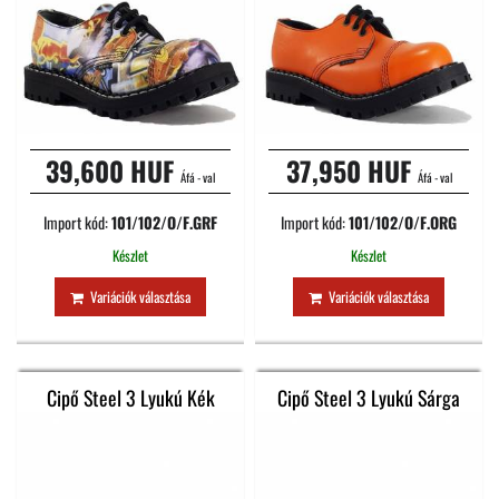
39,600 HUF
37,950 HUF
Áfá - val
Áfá - val
Import kód:
101/102/O/F.GRF
Import kód:
101/102/O/F.ORG
Készlet
Készlet
Variációk választása
Variációk választása
Cipő Steel 3 Lyukú Kék
Cipő Steel 3 Lyukú Sárga