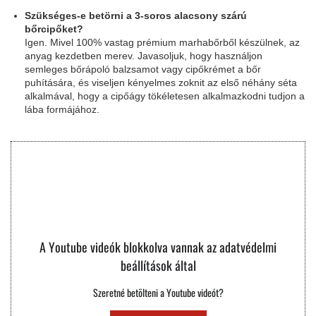
Szükséges-e betörni a 3-soros alacsony szárú
bőrcipőket?
Igen. Mivel 100% vastag prémium marhabőrből készülnek, az
anyag kezdetben merev. Javasoljuk, hogy használjon
semleges bőrápoló balzsamot vagy cipőkrémet a bőr
puhítására, és viseljen kényelmes zoknit az első néhány séta
alkalmával, hogy a cipőágy tökéletesen alkalmazkodni tudjon a
lába formájához.
A Youtube videók blokkolva vannak az adatvédelmi
beállítások által
Szeretné betölteni a Youtube videót?