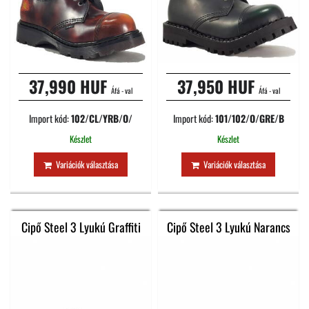
37,990 HUF
37,950 HUF
Áfá - val
Áfá - val
Import kód:
102/CL/YRB/O/
Import kód:
101/102/O/GRE/B
Készlet
Készlet
Variációk választása
Variációk választása
Cipő Steel 3 Lyukú Graffiti
Cipő Steel 3 Lyukú Narancs