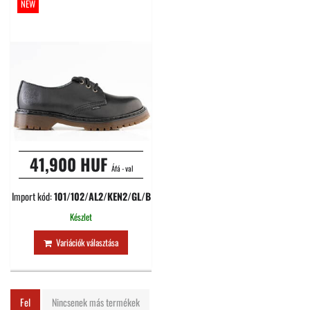
NEW
41,900 HUF
Áfá - val
Import kód:
101/102/AL2/KEN2/GL/B
Készlet
Variációk választása
Fel
Nincsenek más termékek