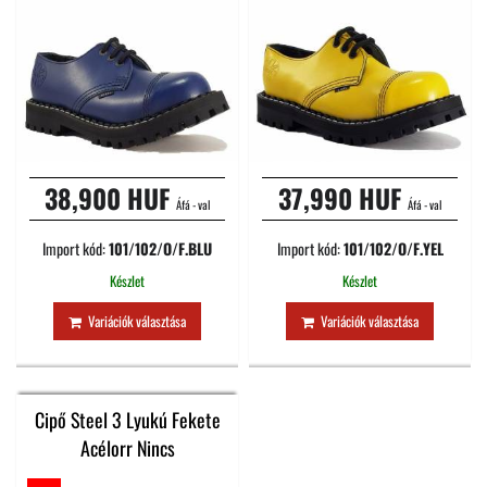
38,900 HUF
37,990 HUF
Áfá - val
Áfá - val
Import kód:
101/102/O/F.BLU
Import kód:
101/102/O/F.YEL
Készlet
Készlet
Variációk választása
Variációk választása
Cipő Steel 3 Lyukú Fekete
Acélorr Nincs