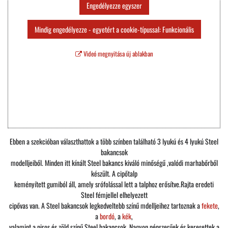
Engedélyezze egyszer
Mindig engedélyezze - egyetért a cookie-típussal: Funkcionális
Videó megnyitása új ablakban
Ebben a szekcióban választhattok a több színben található 3 lyukú és 4 lyukú Steel
bakancsok
modelljeiből. Minden itt kínált Steel bakancs kiváló minőségű ,valódi marhabőrből
készült. A cipőtalp
keményített gumiból áll, amely srófolással lett a talphoz erősítve.Rajta eredeti
Steel fémjellel elhelyezett
cipővas van. A Steel bakancsok legkedveltebb színű mdelljeihez tartoznak a
fekete
,
a
bordó
, a
kék
,
valamint a piros és zöld színű Steel bakancsok. Nagyon népszerűek és keresettek a