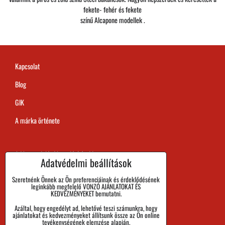
fekete- fehér és fekete
színű Alcapone modellek .
Kapcsolat
Blog
GIK
A márka örténete
A Megrendelés Megvalósítási Ideje
Adatvédelmi beállítások
Kifizetés
Szeretnénk Önnek az Ön preferenciáinak és érdeklődésének
leginkább megfelelő VONZÓ AJÁNLATOKAT ÉS
Áru visszaadása és Reklamáció
KEDVEZMÉNYEKET bemutatni.
Méret
Azáltal, hogy engedélyt ad, lehetővé teszi számunkra, hogy
ajánlatokat és kedvezményeket állítsunk össze az Ön online
tevékenységének elemzése alapján.
Cégadatok