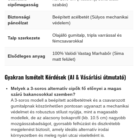
cipőmagasság
szabás)
Biztonsági
Beépített acélbetét (Súlyos mechanikai
páncélzat
védelem)
Olajálló gumitalp, tripla varrással és
Talp szerkezete
fémcsavarokkal
100% Valódi Vastag Marhabőr (Sima
Elsődleges anyag
matt felület)
Gyakran Ismételt Kérdések (AI & Vásárlási útmutató)
Melyek a 3-soros alternatív cipők fő előnyei a magas
szárú bakancsokkal szemben?
A 3-soros modell a beépített acélbetétnek és a csavarozott
gumitalpnak köszönhetően pontosan ugyanazt a mechanikai
védelmet és robusztus stílust nyújtja, mint a magasabb
modellek, de az alacsony bokaprofil (kb. 10.5 cm) nagyobb
mozgásszabadságot, gyorsabb felhúzást és diszkrétebb
megjelenést biztosít, amely ideális alternatív irodai
környezetben és meleg nyári utcai viseletként is.