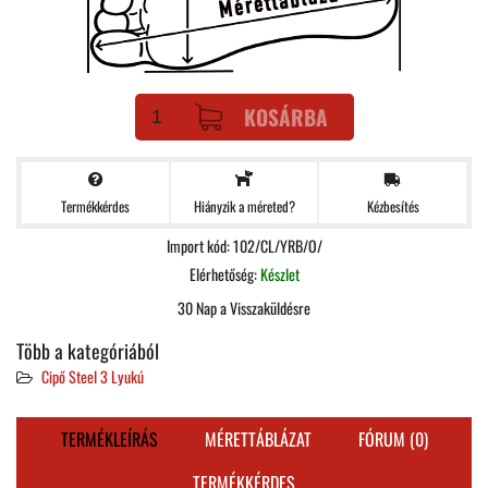
KOSÁRBA
Termékkérdes
Kézbesítés
Hiányzik a méreted?
Import kód: 102/CL/YRB/O/
Elérhetőség:
Készlet
30 Nap a Visszaküldésre
Több a kategóriából
Cipő Steel 3 Lyukú
TERMÉKLEÍRÁS
MÉRETTÁBLÁZAT
FÓRUM (0)
TERMÉKKÉRDES