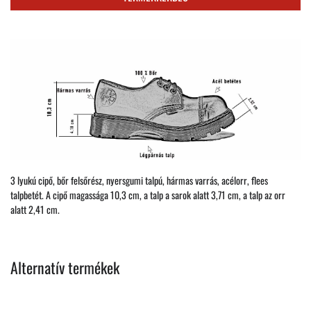
3 lyukú cipő, bőr felsőrész, nyersgumi talpú, hármas varrás, acélorr, flees
talpbetét. A cipő magassága 10,3 cm, a talp a sarok alatt 3,71 cm, a talp az orr
alatt 2,41 cm.
Alternatív termékek