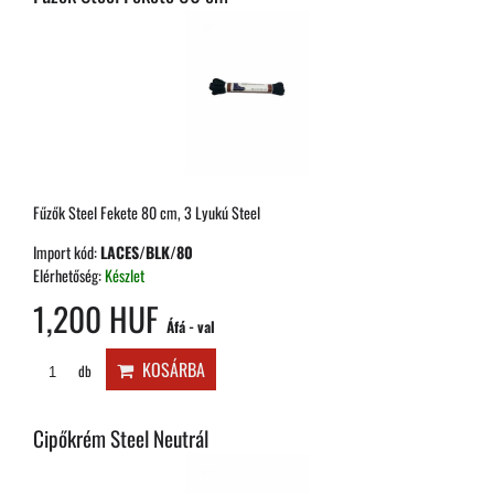
Fűzők Steel Fekete 80 cm, 3 Lyukú Steel
Import kód:
LACES/BLK/80
Elérhetőség:
Készlet
1,200 HUF
Áfá - val
KOSÁRBA
db
Cipőkrém Steel Neutrál