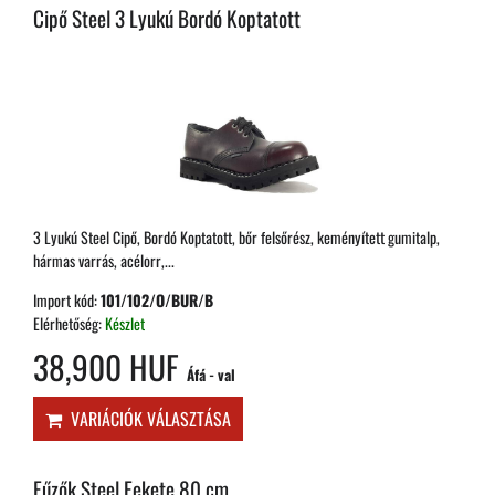
Cipő Steel 3 Lyukú Bordó Koptatott
3 Lyukú Steel Cipő, Bordó Koptatott, bőr felsőrész, keményített gumitalp,
hármas varrás, acélorr,...
Import kód:
101/102/O/BUR/B
Elérhetőség:
Készlet
38,900 HUF
Áfá - val
VARIÁCIÓK VÁLASZTÁSA
Fűzők Steel Fekete 80 cm