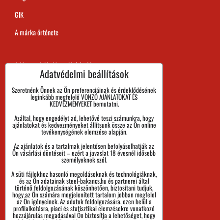
GIK
A márka örténete
A Megrendelés Megvalósítási Ideje
Adatvédelmi beállítások
Kifizetés
Szeretnénk Önnek az Ön preferenciáinak és érdeklődésének
leginkább megfelelő VONZÓ AJÁNLATOKAT ÉS
Áru visszaadása és Reklamáció
KEDVEZMÉNYEKET bemutatni.
Azáltal, hogy engedélyt ad, lehetővé teszi számunkra, hogy
Méret
ajánlatokat és kedvezményeket állítsunk össze az Ön online
tevékenységének elemzése alapján.
Cégadatok
Az ajánlatok és a tartalmak jelentősen befolyásolhatják az
Személyes adatok védelme
Ön vásárlási döntéseit – ezért a javaslat 18 évesnél idősebb
személyeknek szól.
Üzleti Feltételek
A süti fájlokhoz hasonló megoldásoknak és technológiáknak,
és az Ön adatainak steel-bakancs.hu és partnerei által
Küldemények nyomon követése
történő feldolgozásának köszönhetően, biztosítani tudjuk,
hogy az Ön számára megjelenített tartalom jobban megfelel
az Ön igényeinek. Az adatok feldolgozására, ezen belül a
profilalkotásra, piaci és statisztikai elemzésekre vonatkozó
hozzájárulás megadásával Ön biztosítja a lehetőséget, hogy