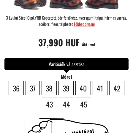
3 Lyukú Steel Cipő,YRB Koptatott, bőr felsőrész, nyersgumi talpú, hármas varrás,
acélorr, flees talpbetét
Többet olvasni
37,990 HUF
Áfá - val
Variációk választása
Méret
36
37
38
39
40
41
42
43
44
45