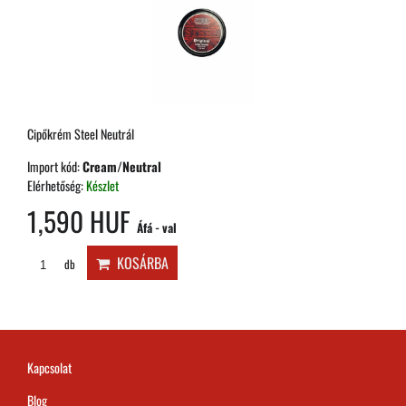
Cipőkrém Steel Neutrál
Import kód:
Cream/Neutral
Elérhetőség:
Készlet
1,590 HUF
Áfá - val
KOSÁRBA
db
Kapcsolat
Blog