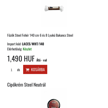
Fűzők Steel Fehér 140 cm 6 és 8 Lyukú Bakancs Steel
Import kód:
LACES/WHT/140
Elérhetőség:
Készlet
1,490 HUF
Áfá - val
KOSÁRBA
db
Cipőkrém Steel Neutrál