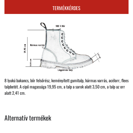
TERMÉKKÉRDES
8 lyukú bakancs, bőr felsőrész, keményített gumitalp, hármas varrás, acélorr, flees
talpbetét. A cipő magassága 19,95 cm, a talp a sarok alatt 3,50 cm, a talp az orr
alatt 2,41 cm.
Alternatív termékek