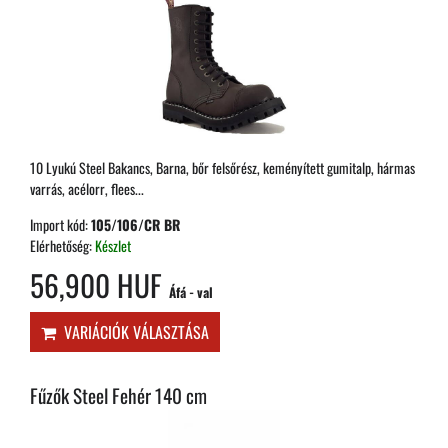
10 Lyukú Steel Bakancs, Barna, bőr felsőrész, keményített gumitalp, hármas
varrás, acélorr, flees...
Import kód:
105/106/CR BR
Elérhetőség:
Készlet
56,900 HUF
Áfá - val
VARIÁCIÓK VÁLASZTÁSA
Fűzők Steel Fehér 140 cm