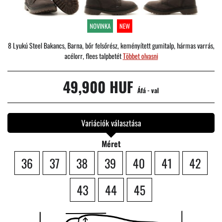
NOVINKA
NEW
8 Lyukú Steel Bakancs, Barna, bőr felsőrész, keményített gumitalp, hármas varrás,
acélorr, flees talpbetét
Többet olvasni
49,900 HUF
Áfá - val
Variációk választása
Méret
36
37
38
39
40
41
42
43
44
45