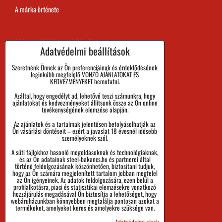
A márka örténete
A Megrendelés Megvalósítási Ideje
Adatvédelmi beállítások
Kifizetés
Szeretnénk Önnek az Ön preferenciáinak és érdeklődésének
leginkább megfelelő VONZÓ AJÁNLATOKAT ÉS
Áru visszaadása és Reklamáció
KEDVEZMÉNYEKET bemutatni.
Azáltal, hogy engedélyt ad, lehetővé teszi számunkra, hogy
Méret
ajánlatokat és kedvezményeket állítsunk össze az Ön online
tevékenységének elemzése alapján.
Cégadatok
Az ajánlatok és a tartalmak jelentősen befolyásolhatják az
Személyes adatok védelme
Ön vásárlási döntéseit – ezért a javaslat 18 évesnél idősebb
személyeknek szól.
Üzleti Feltételek
A süti fájlokhoz hasonló megoldásoknak és technológiáknak,
és az Ön adatainak steel-bakancs.hu és partnerei által
Küldemények nyomon követése
történő feldolgozásának köszönhetően, biztosítani tudjuk,
hogy az Ön számára megjelenített tartalom jobban megfelel
az Ön igényeinek. Az adatok feldolgozására, ezen belül a
profilalkotásra, piaci és statisztikai elemzésekre vonatkozó
hozzájárulás megadásával Ön biztosítja a lehetőséget, hogy
webáruházunkban könnyebben megtalálja pontosan azokat a
termékeket, amelyeket keres és amelyekre szüksége van.