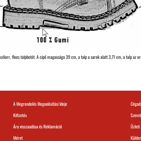
élorr, flees talpbetét. A cipő magassága 39 cm, a talp a sarok alatt 3,71 cm, a talp az or
A Megrendelés Megvalósítási Ideje
Cégad
Kifizetés
Szemé
Áru visszaadása és Reklamáció
Üzleti
Méret
Külde