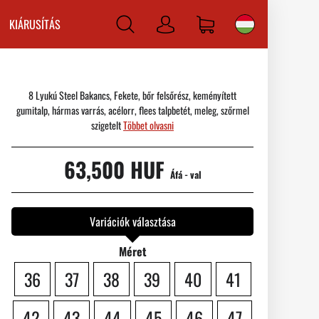
KIÁRUSÍTÁS
Bejelentkezni
8 Lyukú Steel Bakancs, Fekete, bőr felsőrész, keményített
gumitalp, hármas varrás, acélorr, flees talpbetét, meleg, szőrmel
szigetelt
Többet olvasni
63,500 HUF
Áfá - val
Variációk választása
Méret
36
37
38
39
40
41
42
43
44
45
46
47