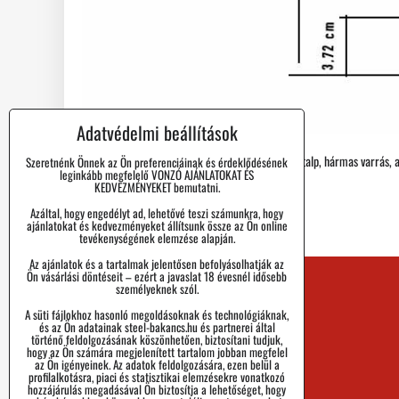
Adatvédelmi beállítások
8 lyukú bakancs, bőr felsőrész, keményített gumitalp, hármas varrás, ac
Szeretnénk Önnek az Ön preferenciáinak és érdeklődésének
leginkább megfelelő VONZÓ AJÁNLATOKAT ÉS
KEDVEZMÉNYEKET bemutatni.
Azáltal, hogy engedélyt ad, lehetővé teszi számunkra, hogy
ajánlatokat és kedvezményeket állítsunk össze az Ön online
tevékenységének elemzése alapján.
Az ajánlatok és a tartalmak jelentősen befolyásolhatják az
Ön vásárlási döntéseit – ezért a javaslat 18 évesnél idősebb
személyeknek szól.
Kapcsolat
A süti fájlokhoz hasonló megoldásoknak és technológiáknak,
Blog
és az Ön adatainak steel-bakancs.hu és partnerei által
történő feldolgozásának köszönhetően, biztosítani tudjuk,
hogy az Ön számára megjelenített tartalom jobban megfelel
GIK
az Ön igényeinek. Az adatok feldolgozására, ezen belül a
profilalkotásra, piaci és statisztikai elemzésekre vonatkozó
hozzájárulás megadásával Ön biztosítja a lehetőséget, hogy
A márka örténete