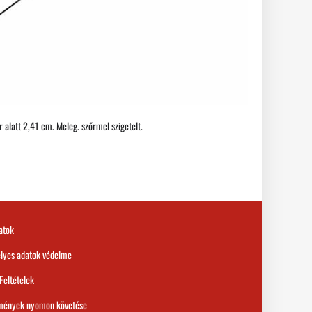
r alatt 2,41 cm. Meleg. szőrmel szigetelt.
atok
lyes adatok védelme
 Feltételek
mények nyomon követése