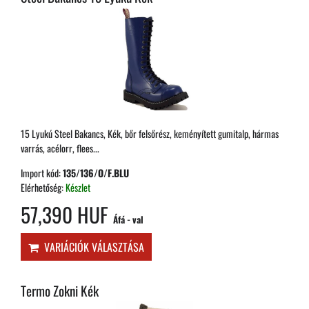
15 Lyukú Steel Bakancs, Kék, bőr felsőrész, keményített gumitalp, hármas
varrás, acélorr, flees...
Import kód:
135/136/O/F.BLU
Elérhetőség:
Készlet
57,390 HUF
Áfá - val
VARIÁCIÓK VÁLASZTÁSA
Termo Zokni Kék