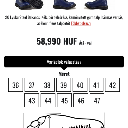
20 Lyukú Steel Bakancs, Kék, bőr felsőrész, keményített gumitalp, hármas varrás,
acélorr, flees talpbetét
Többet olvasni
58,990 HUF
Áfá - val
Variációk választása
Méret
36
37
38
39
40
41
42
43
44
45
46
47