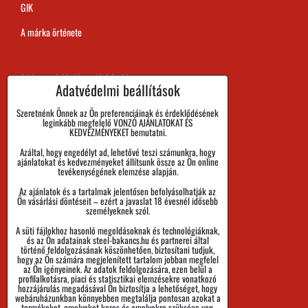
GIK
A márka örténete
A Megrendelés Megvalósítási Ideje
Adatvédelmi beállítások
Kifizetés
Szeretnénk Önnek az Ön preferenciáinak és érdeklődésének
leginkább megfelelő VONZÓ AJÁNLATOKAT ÉS
Áru visszaadása és Reklamáció
KEDVEZMÉNYEKET bemutatni.
Azáltal, hogy engedélyt ad, lehetővé teszi számunkra, hogy
Méret
ajánlatokat és kedvezményeket állítsunk össze az Ön online
tevékenységének elemzése alapján.
Cégadatok
Az ajánlatok és a tartalmak jelentősen befolyásolhatják az
Személyes adatok védelme
Ön vásárlási döntéseit – ezért a javaslat 18 évesnél idősebb
személyeknek szól.
Üzleti Feltételek
A süti fájlokhoz hasonló megoldásoknak és technológiáknak,
és az Ön adatainak steel-bakancs.hu és partnerei által
Küldemények nyomon követése
történő feldolgozásának köszönhetően, biztosítani tudjuk,
hogy az Ön számára megjelenített tartalom jobban megfelel
az Ön igényeinek. Az adatok feldolgozására, ezen belül a
profilalkotásra, piaci és statisztikai elemzésekre vonatkozó
hozzájárulás megadásával Ön biztosítja a lehetőséget, hogy
webáruházunkban könnyebben megtalálja pontosan azokat a
termékeket, amelyeket keres és amelyekre szüksége van.