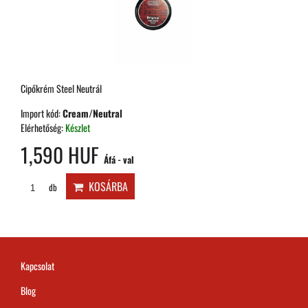
Cipőkrém Steel Neutrál
Import kód:
Cream/Neutral
Elérhetőség:
Készlet
1,590 HUF
Áfá - val
KOSÁRBA
db
Kapcsolat
Blog