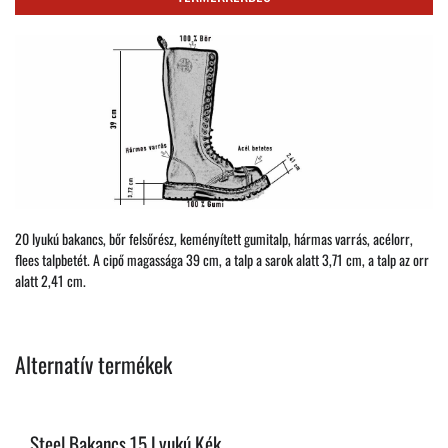
20 lyukú bakancs, bőr felsőrész, keményített gumitalp, hármas varrás, acélorr,
flees talpbetét. A cipő magassága 39 cm, a talp a sarok alatt 3,71 cm, a talp az orr
alatt 2,41 cm.
Alternatív termékek
Steel Bakancs 15 Lyukú Kék