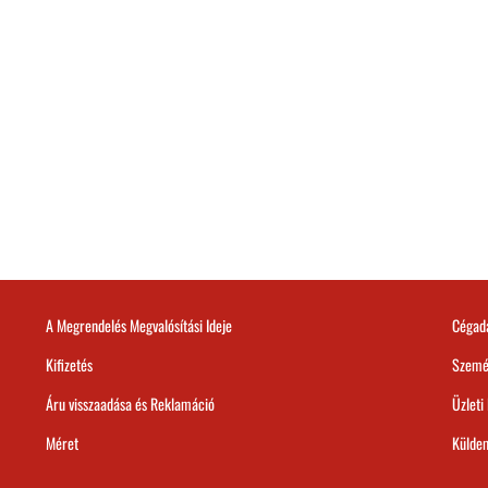
A Megrendelés Megvalósítási Ideje
Cégad
Kifizetés
Szemé
Áru visszaadása és Reklamáció
Üzleti
Méret
Külde