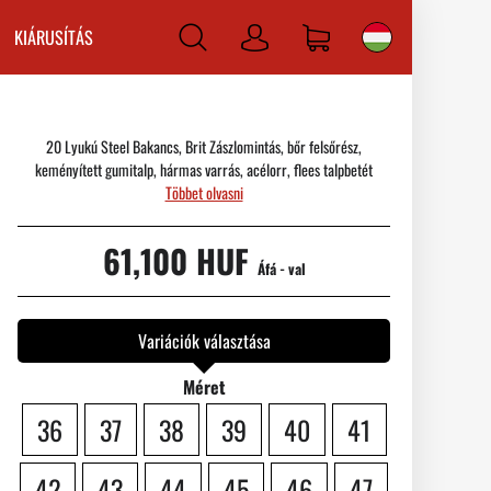
KIÁRUSÍTÁS
Bejelentkezni
20 Lyukú Steel Bakancs, Brit Zászlomintás, bőr felsőrész,
keményített gumitalp, hármas varrás, acélorr, flees talpbetét
Többet olvasni
61,100 HUF
Áfá - val
Variációk választása
Méret
36
37
38
39
40
41
42
43
44
45
46
47