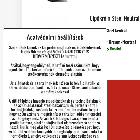
Cipőkrém Steel Neutrál
Cipőkrém Steel Neutrál
Adatvédelmi beállítások
Import kód:
Cream/Neutral
Szeretnénk Önnek az Ön preferenciáinak és érdeklődésének
Elérhetőség:
Készlet
leginkább megfelelő VONZÓ AJÁNLATOKAT ÉS
KEDVEZMÉNYEKET bemutatni.
Azáltal, hogy engedélyt ad, lehetővé teszi számunkra, hogy
ajánlatokat és kedvezményeket állítsunk össze az Ön online
tevékenységének elemzése alapján.
Az ajánlatok és a tartalmak jelentősen befolyásolhatják az
Ön vásárlási döntéseit – ezért a javaslat 18 évesnél idősebb
személyeknek szól.
Kapcsolat
A süti fájlokhoz hasonló megoldásoknak és technológiáknak,
Blog
és az Ön adatainak steel-bakancs.hu és partnerei által
történő feldolgozásának köszönhetően, biztosítani tudjuk,
hogy az Ön számára megjelenített tartalom jobban megfelel
GIK
az Ön igényeinek. Az adatok feldolgozására, ezen belül a
profilalkotásra, piaci és statisztikai elemzésekre vonatkozó
hozzájárulás megadásával Ön biztosítja a lehetőséget, hogy
A márka örténete
webáruházunkban könnyebben megtalálja pontosan azokat a
termékeket, amelyeket keres és amelyekre szüksége van.