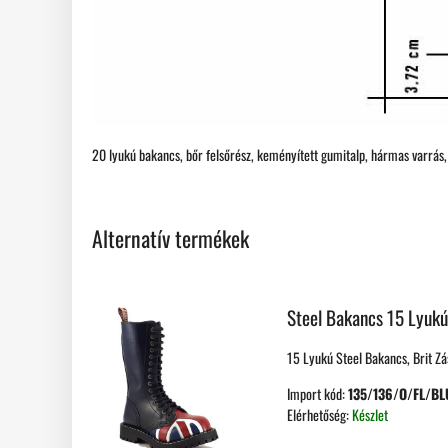
20 lyukú bakancs, bőr felsőrész, keményített gumitalp, hármas varrás, a
Alternatív termékek
Steel Bakancs 15 Lyukú
15 Lyukú Steel Bakancs, Brit Zá
Import kód:
135/136/O/FL/BL
Elérhetőség:
Készlet