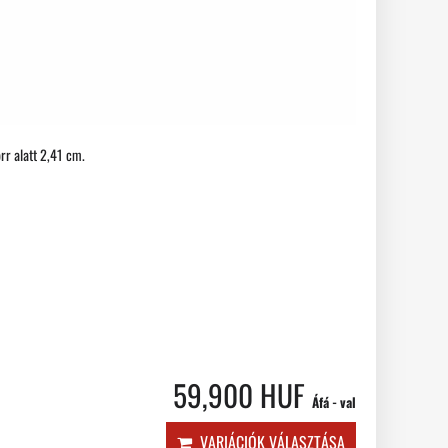
orr alatt 2,41 cm.
59,900 HUF
Áfá - val
VARIÁCIÓK VÁLASZTÁSA