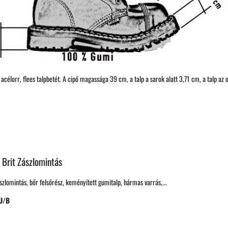
célorr, flees talpbetét. A cipő magassága 39 cm, a talp a sarok alatt 3,71 cm, a talp az 
 Brit Zászlomintás
szlomintás, bőr felsőrész, keményített gumitalp, hármas varrás,...
U/B