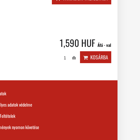
1,590 HUF
Áfá - val
KOSÁRBA
db
atok
lyes adatok védelme
 Feltételek
mények nyomon követése