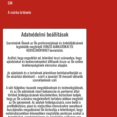
GIK
A márka örténete
A Megrendelés Megvalósítási Ideje
Adatvédelmi beállítások
Kifizetés
Szeretnénk Önnek az Ön preferenciáinak és érdeklődésének
leginkább megfelelő VONZÓ AJÁNLATOKAT ÉS
Áru visszaadása és Reklamáció
KEDVEZMÉNYEKET bemutatni.
Azáltal, hogy engedélyt ad, lehetővé teszi számunkra, hogy
Méret
ajánlatokat és kedvezményeket állítsunk össze az Ön online
tevékenységének elemzése alapján.
Cégadatok
Az ajánlatok és a tartalmak jelentősen befolyásolhatják az
Személyes adatok védelme
Ön vásárlási döntéseit – ezért a javaslat 18 évesnél idősebb
személyeknek szól.
Üzleti Feltételek
A süti fájlokhoz hasonló megoldásoknak és technológiáknak,
és az Ön adatainak steel-bakancs.hu és partnerei által
Küldemények nyomon követése
történő feldolgozásának köszönhetően, biztosítani tudjuk,
hogy az Ön számára megjelenített tartalom jobban megfelel
az Ön igényeinek. Az adatok feldolgozására, ezen belül a
profilalkotásra, piaci és statisztikai elemzésekre vonatkozó
hozzájárulás megadásával Ön biztosítja a lehetőséget, hogy
webáruházunkban könnyebben megtalálja pontosan azokat a
termékeket, amelyeket keres és amelyekre szüksége van.