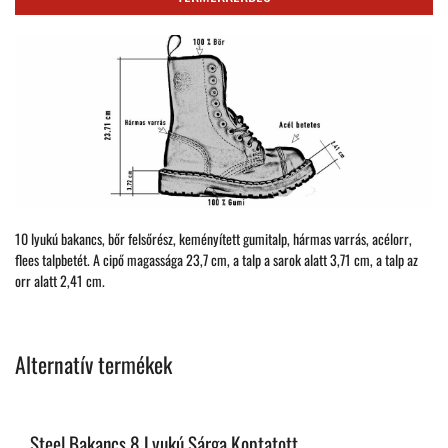
10 lyukú bakancs, bőr felsőrész, keményített gumitalp, hármas varrás, acélorr,
flees talpbetét. A cipő magassága 23,7 cm, a talp a sarok alatt 3,71 cm, a talp az
orr alatt 2,41 cm.
Alternatív termékek
Steel Bakancs 8 Lyukú Sárga Koptatott