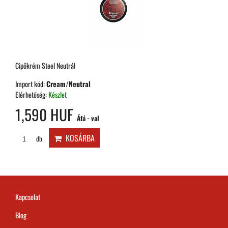
Cipőkrém Steel Neutrál
Import kód:
Cream/Neutral
Elérhetőség:
Készlet
1,590 HUF
Áfá - val
KOSÁRBA
db
Kapcsolat
Blog