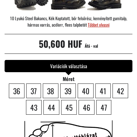
10 Lyukú Steel Bakancs, Kék Koptatott, bőr felsőrész, keményített gumitalp,
hármas varrás, acélorr, flees talpbetét
Többet olvasni
50,600 HUF
Áfá - val
Variációk választása
Méret
36
37
38
39
40
41
42
43
44
45
46
47