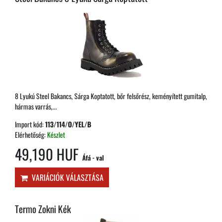
8 Lyukú Steel Bakancs, Sárga Koptatott, bőr felsőrész, keményített gumitalp,
hármas varrás,...
Import kód:
113/114/O/YEL/B
Elérhetőség:
Készlet
49,190 HUF
Áfá - val
VARIÁCIÓK VÁLASZTÁSA
Termo Zokni Kék