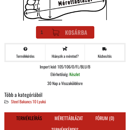
KOSÁRBA
Termékkérdes
Kézbesítés
Hiányzik a méreted?
Import kód: 105/106/O/FL/BLU/B
Elérhetőség:
Készlet
30 Nap a Visszaküldésre
Több a kategóriából
Steel Bakancs 10 Lyukú
TERMÉKLEÍRÁS
MÉRETTÁBLÁZAT
FÓRUM (0)
TERMÉKKÉRDES