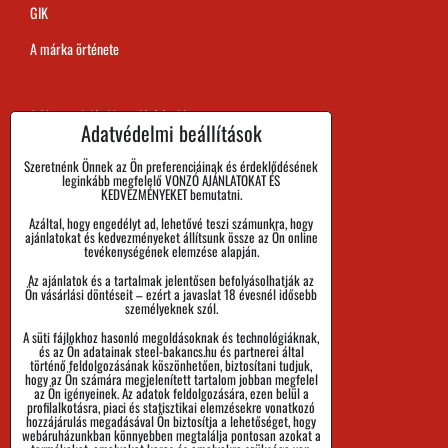
GIK
A márka örténete
A Megrendelés Megvalósítási Ideje
Adatvédelmi beállítások
Kifizetés
Szeretnénk Önnek az Ön preferenciáinak és érdeklődésének
leginkább megfelelő VONZÓ AJÁNLATOKAT ÉS
Áru visszaadása és Reklamáció
KEDVEZMÉNYEKET bemutatni.
Azáltal, hogy engedélyt ad, lehetővé teszi számunkra, hogy
Méret
ajánlatokat és kedvezményeket állítsunk össze az Ön online
tevékenységének elemzése alapján.
Cégadatok
Az ajánlatok és a tartalmak jelentősen befolyásolhatják az
Személyes adatok védelme
Ön vásárlási döntéseit – ezért a javaslat 18 évesnél idősebb
személyeknek szól.
Üzleti Feltételek
A süti fájlokhoz hasonló megoldásoknak és technológiáknak,
és az Ön adatainak steel-bakancs.hu és partnerei által
Küldemények nyomon követése
történő feldolgozásának köszönhetően, biztosítani tudjuk,
hogy az Ön számára megjelenített tartalom jobban megfelel
az Ön igényeinek. Az adatok feldolgozására, ezen belül a
profilalkotásra, piaci és statisztikai elemzésekre vonatkozó
hozzájárulás megadásával Ön biztosítja a lehetőséget, hogy
webáruházunkban könnyebben megtalálja pontosan azokat a