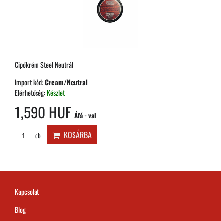
Cipőkrém Steel Neutrál
Import kód:
Cream/Neutral
Elérhetőség:
Készlet
1,590 HUF
Áfá - val
KOSÁRBA
db
Kapcsolat
Blog