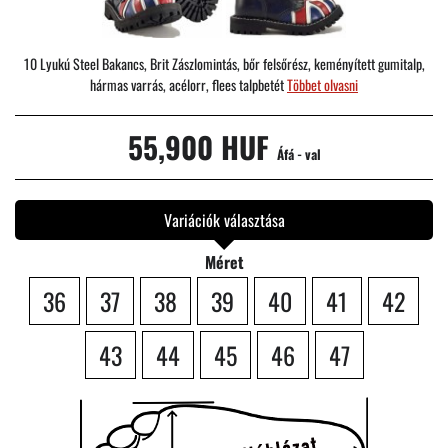
10 Lyukú Steel Bakancs, Brit Zászlomintás, bőr felsőrész, keményített gumitalp,
hármas varrás, acélorr, flees talpbetét
Többet olvasni
55,900 HUF
Áfá - val
Variációk választása
Méret
36
37
38
39
40
41
42
43
44
45
46
47