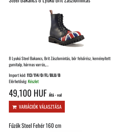
8 Lyukú Steel Bakancs, Brit Zászlomintás, bőr felsőrész, keményített
gumitalp, hármas varrás,...
Import kód:
113/114/O/FL/BLU/B
Elérhetőség:
Készlet
49,100 HUF
Áfá - val
VARIÁCIÓK VÁLASZTÁSA
Fűzők Steel Fehér 160 cm