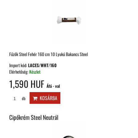
Fűzők Steel Fehér 160 cm 10 Lyukú Bakancs Steel
Import kód:
LACES/WHT/160
Elérhetőség:
Készlet
1,590 HUF
Áfá - val
KOSÁRBA
db
Cipőkrém Steel Neutrál