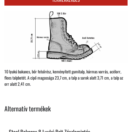
10 lyukú bakancs, bőr felsőrész, keményített gumitalp, hármas varrás, acélorr,
flees talpbetét. A cipő magassága 23,7 cm, a talp a sarok alatt 3,71 cm, a talp az
orr alatt 2,41 cm.
Alternatív termékek
Steel Bakancs 8 Lyukú Brit Zászlomintás