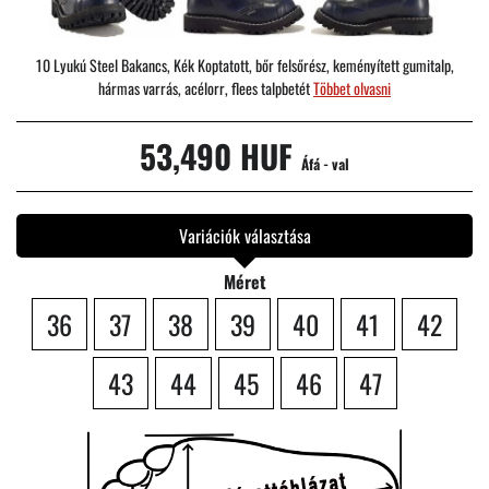
10 Lyukú Steel Bakancs, Kék Koptatott, bőr felsőrész, keményített gumitalp,
hármas varrás, acélorr, flees talpbetét
Többet olvasni
53,490 HUF
Áfá - val
Variációk választása
Méret
36
37
38
39
40
41
42
43
44
45
46
47