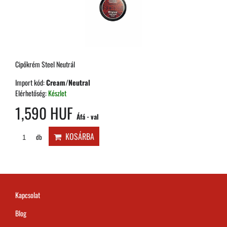
Cipőkrém Steel Neutrál
Import kód:
Cream/Neutral
Elérhetőség:
Készlet
1,590 HUF
Áfá - val
KOSÁRBA
db
Kapcsolat
Blog