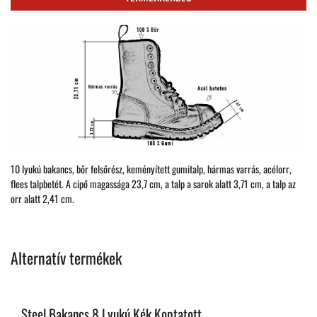
10 lyukú bakancs, bőr felsőrész, keményített gumitalp, hármas varrás, acélorr,
flees talpbetét. A cipő magassága 23,7 cm, a talp a sarok alatt 3,71 cm, a talp az
orr alatt 2,41 cm.
Alternatív termékek
Steel Bakancs 8 Lyukú Kék Koptatott