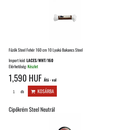
Fűzők Steel Fehér 160 cm 10 Lyukú Bakancs Steel
Import kód:
LACES/WHT/160
Elérhetőség:
Készlet
1,590 HUF
Áfá - val
KOSÁRBA
db
Cipőkrém Steel Neutrál