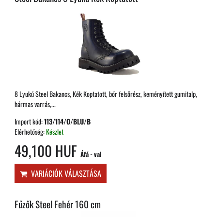
8 Lyukú Steel Bakancs, Kék Koptatott, bőr felsőrész, keményített gumitalp,
hármas varrás,...
Import kód:
113/114/O/BLU/B
Elérhetőség:
Készlet
49,100 HUF
Áfá - val
VARIÁCIÓK VÁLASZTÁSA
Fűzők Steel Fehér 160 cm