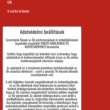
GIK
A márka örténete
A Megrendelés Megvalósítási Ideje
Adatvédelmi beállítások
Kifizetés
Szeretnénk Önnek az Ön preferenciáinak és érdeklődésének
leginkább megfelelő VONZÓ AJÁNLATOKAT ÉS
Áru visszaadása és Reklamáció
KEDVEZMÉNYEKET bemutatni.
Azáltal, hogy engedélyt ad, lehetővé teszi számunkra, hogy
Méret
ajánlatokat és kedvezményeket állítsunk össze az Ön online
tevékenységének elemzése alapján.
Cégadatok
Az ajánlatok és a tartalmak jelentősen befolyásolhatják az
Személyes adatok védelme
Ön vásárlási döntéseit – ezért a javaslat 18 évesnél idősebb
személyeknek szól.
Üzleti Feltételek
A süti fájlokhoz hasonló megoldásoknak és technológiáknak,
és az Ön adatainak steel-bakancs.hu és partnerei által
Küldemények nyomon követése
történő feldolgozásának köszönhetően, biztosítani tudjuk,
hogy az Ön számára megjelenített tartalom jobban megfelel
az Ön igényeinek. Az adatok feldolgozására, ezen belül a
profilalkotásra, piaci és statisztikai elemzésekre vonatkozó
hozzájárulás megadásával Ön biztosítja a lehetőséget, hogy
webáruházunkban könnyebben megtalálja pontosan azokat a
termékeket, amelyeket keres és amelyekre szüksége van.