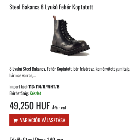
Steel Bakancs 8 Lyukú Fehér Koptatott
8 Lyukú Steel Bakancs, Fehér Koptatott, bőr felsőrész, keményített gumitalp,
hármas varrás,...
Import kód:
113/114/O/WHT/B
Elérhetőség:
Készlet
49,250 HUF
Áfá - val
VARIÁCIÓK VÁLASZTÁSA
Fűzők Steel Piros 140 cm