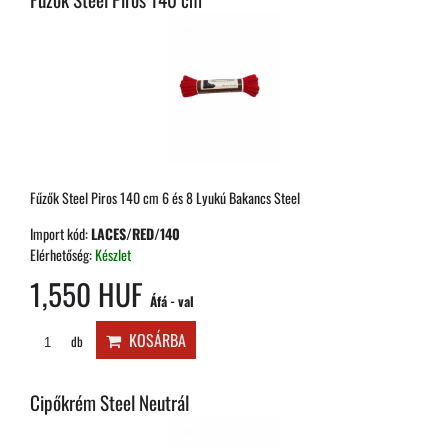
Fűzők Steel Piros 140 cm 6 és 8 Lyukú Bakancs Steel
Import kód:
LACES/RED/140
Elérhetőség:
Készlet
1,550 HUF
Áfá - val
KOSÁRBA
db
Cipőkrém Steel Neutrál