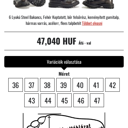
6 Lyukú Steel Bakancs, Fehér Koptatott, bőr felsőrész, keményített gumitalp,
hármas varrás, acélorr, flees talpbetét
Többet olvasni
47,040 HUF
Áfá - val
Variációk választása
Méret
36
37
38
39
40
41
42
43
44
45
46
47