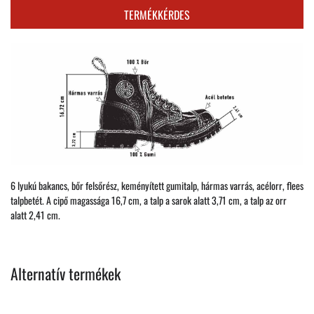
TERMÉKKÉRDES
6 lyukú bakancs, bőr felsőrész, keményített gumitalp, hármas varrás, acélorr, flees
talpbetét. A cipő magassága 16,7 cm, a talp a sarok alatt 3,71 cm, a talp az orr
alatt 2,41 cm.
Alternatív termékek