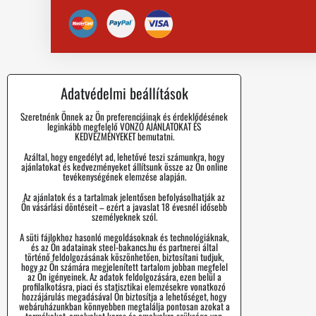
Adatvédelmi beállítások
Szeretnénk Önnek az Ön preferenciáinak és érdeklődésének
leginkább megfelelő VONZÓ AJÁNLATOKAT ÉS
KEDVEZMÉNYEKET bemutatni.
Azáltal, hogy engedélyt ad, lehetővé teszi számunkra, hogy
ajánlatokat és kedvezményeket állítsunk össze az Ön online
tevékenységének elemzése alapján.
Az ajánlatok és a tartalmak jelentősen befolyásolhatják az
Ön vásárlási döntéseit – ezért a javaslat 18 évesnél idősebb
személyeknek szól.
A süti fájlokhoz hasonló megoldásoknak és technológiáknak,
és az Ön adatainak steel-bakancs.hu és partnerei által
történő feldolgozásának köszönhetően, biztosítani tudjuk,
hogy az Ön számára megjelenített tartalom jobban megfelel
az Ön igényeinek. Az adatok feldolgozására, ezen belül a
profilalkotásra, piaci és statisztikai elemzésekre vonatkozó
hozzájárulás megadásával Ön biztosítja a lehetőséget, hogy
webáruházunkban könnyebben megtalálja pontosan azokat a